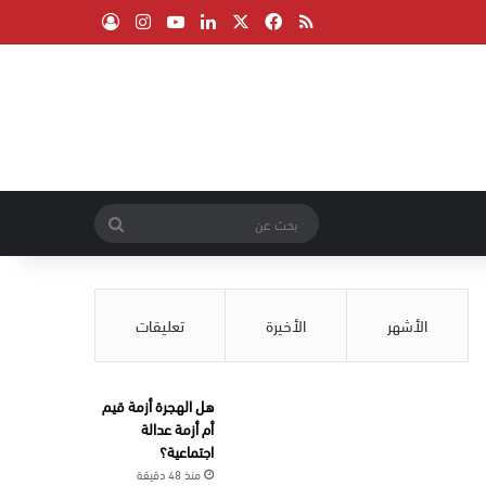
‫X
فيسبوك
ملخص الموقع RSS
لينكدإن
‫YouTube
انستقرام
تسجيل الدخول
بحث
عن
الأشهر
الأخيرة
تعليقات
هل الهجرة أزمة قيم
أم أزمة عدالة
اجتماعية؟
منذ 48 دقيقة