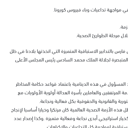
 في مواجهة تداعيات وباء فيروس كورونا.
زمة.
خلال مرحلة الطوارئ الصحية.
س بالتدابير الاستباقية المتميزة التي اتخذتها بلادنا في ظل
 المتبصرة لجلالة الملك محمد السادس رئيس المجلس الأعلى
د المسؤول في هذه الدينامية باعتماد قواعد حكامة المخاطر
ة المرتفقين والعاملين بأسرة العدالة أولوية الأولويات مع
تورية والقانونية والحقوقية بكل فعالية ونجاعة.
ذه الأزمة الصحية العالمية كان مرتكزا وخيارا أساسيا لإنجاح
ار استراتيجي أبدى نجاعة وفعالية متميزة .وكذا إصدار عدد
ستباقية لمواجهة كل التداعيات والاكراهات.