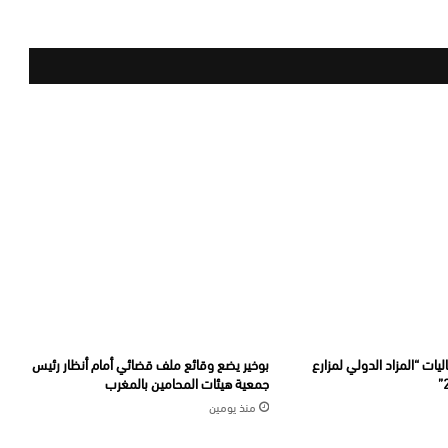
يات “المزاد الدولي لمزارع
بوخير يضع وقائع ملف قضائي أمام أنظار رئيس
جمعية هيئات المحامين بالمغرب
منذ يومين