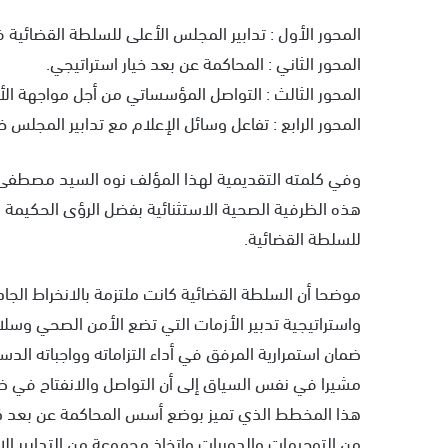
المحور الأول : تدابير المجلس الأعلى للسلطة القضائية
المحور الثاني : المحاكمة عن بعد خيار استراتيجي.
المحور الثالث : التواصل المؤسساتي من أجل مواجهة الأ
المحور الرابع : تفاعل وسائل الإعلام مع تدابير المجلس 
وفي كلمته التقديمية لهذا المؤلف نوه السيد مصطفى فار
هذه الظرفية الصحية الاستثنائية بفضل الرؤى الحكيمة
للسلطة القضائية.
موضحا أن السلطة القضائية كانت ملتزمة بالانخراط الجا
واستراتيجية تدبير الأزمات التي تضع الأمن الصحي وسلام
ضمان استمرارية المرفق في أداء التزاماته وواجباته الدس
مشيرا في نفس السياق إلى أن التواصل والانفتاح في ظل ه
هذا المخطط الذي تميز بوضع أسس المحاكمة عن بعد كخي
من التوجيهات والدوريات واتخاذ مجموعة من التدابير الا