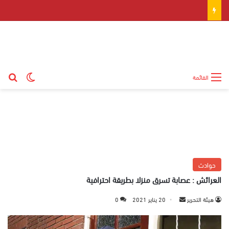
بح
الوضع ال
القائمة
حوادث
العرائش : عصابة تسرق منزلا بطريقة احترافية
هيئة التحرير
أ
20 يناير 2021
0
ر
س