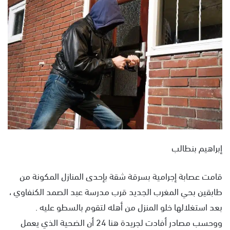
ل
ب
ر
ي
د
ا
إ
ل
ك
ت
ر
و
إبراهيم بنطالب
ن
ي
قامت عصابة إجرامية بسرقة شقة بإحدى المنازل المكونة من
ا
طابقين بحي المغرب الجديد قرب مدرسة عبد الصمد الكنفاوي ،
بعد استغلالها خلو المنزل من أهله لتقوم بالسطو عليه .
ووحسب مصادر أفادت لجريدة هنا 24 أن الضحية الذي يعمل