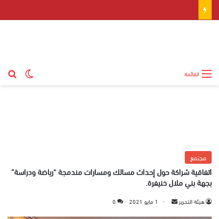
بح
الوضع ال
القائمة
مجتمع
اتفاقية شراكة حول إحداث مسالك ومسارات مندمجة “رياضة ودراسة”
بجهة بني ملال خنيفرة.
هيئة التحرير
أ
1 مايو 2021
0
ر