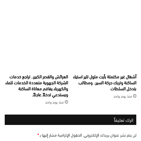
أشغال غير مكتملة بأيت ملول تثير استياء
العرائش والقصر الكبير.. تراجع خدمات
الساكنة وتربك حركة السير.. ومطالب
الشركة الجهوية متعددة الخدمات للماء
بتدخل السلطات
والكهرباء يفاقم معاناة الساكنة
ويستدعي تدخلاً عاجلاً.
منذ يوم واحد
منذ يوم واحد
اترك تعليقاً
لن يتم نشر عنوان بريدك الإلكتروني.
الحقول الإلزامية مشار إليها بـ
*