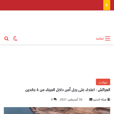
بح
الوضع ال
القائمة
حوادث
العرائش : اعتداء على رجل أمن داخل الميناء من 4 جانحين
هيئة التحرير
أ
30 أغسطس 2021
0
ر
س