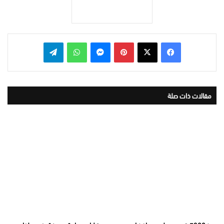
بينتيريست
ماسنجر
واتساب
تيلقرام
مقالات ذات صلة