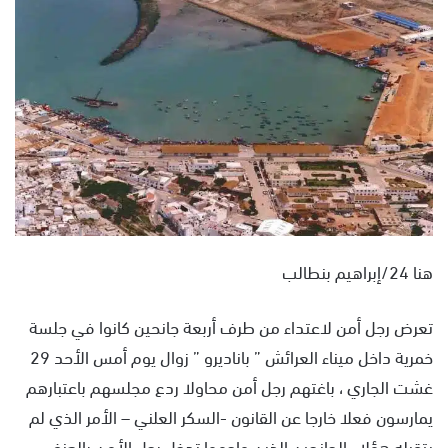
ل
ب
ر
ي
د
ا
إ
ل
ك
ت
ر
هنا 24/إبراهيم بنطالب
و
ن
تعرض رجل أمن لاعتداء من طرف أربعة جانحين كانوا في جلسة
ي
ا
خمرية داخل ميناء العرائش ” باناديرو ” زوال يوم أمس الأحد 29
غشت الجاري ، باغتهم رجل أمن محاولا ردع مجلسهم باعتبارهم
يمارسون فعلا خارجا عن القانون -السكر العلني – الأمر الذي لم
يتقبله هؤلاء الجانحين الذين واجهوا تدخل رجل الأمن بالعنف