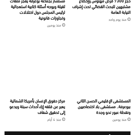
حجز 7300 قرص مهلوس وإخضاع
مستشار بجماعة بوعرفة يفجر ملفات
مشتبهين للبحث القضائي تحت إشراف
ثقيلة ويوجه أسئلة كتابية استعجالية
النيابة العامة
لرئيس المجلس حول اختلالات
وتجاوزات قانونية
منذ يوم واحد
منذ يومين
المستشفى الإقليمي الحسن الثاني
مركز حقوق الإنسان بأمريكا الشمالية
ببوعرفة.. مستشفى بلا اختصاصيين
يعبر عن قلقه إزاء أحداث سبتة ويدعو
ونقطة عبور نحو وجدة
إلى تحقيق شفاف
منذ يومين
منذ 4 أيام