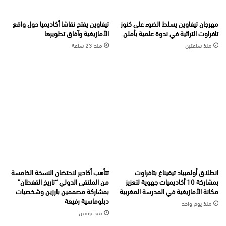
مهرجان تيفاوين يسلط الضوء على كنوز
تيفاوين يفتح نقاشا أكاديميا حول واقع
تافراوت التراثية في ندوة علمية بأملن
الأمازيغية وآفاق تطويرها
منذ ساعتين
منذ 23 ساعة
انطلاق أولمبياد تيفيناغ بتافراوت
تتأهب أكادير لاحتضان النسخة الخامسة
بمشاركة 10 أكاديميات جهوية لتعزيز
من الملتقى الدولي “تاريخ القفطان”
مكانة الأمازيغية في المدرسة المغربية
بمشاركة مصممين بارزين وشخصيات
دبلوماسية رفيعة
منذ يوم واحد
منذ يومين