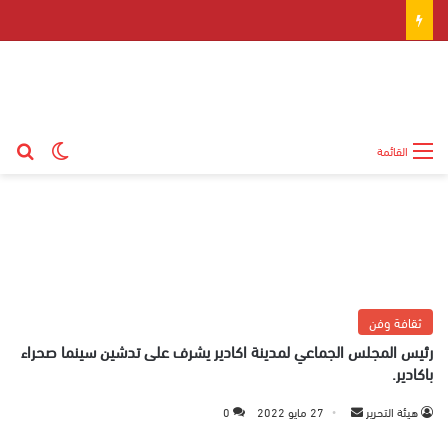
بح
الوضع ال
القائمة
ثقافة وفن
رئيس المجلس الجماعي لمدينة اكادير يشرف على تدشين سينما صحراء
باكادير.
هيئة التحرير
أ
27 مايو 2022
0
ر