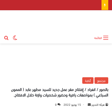
بح
الوضع ال
القائمة
مجتمع
أناقة
بالصور / انفراد / إفتتاح مقر عمل جديد للسيد مطهر عابد ( الممون
السباعي ) بمواصفات راقية وحضور شخصيات وازنة خلال الافتتاح.
هيئة التحرير
أ
15 يونيو 2022
0
ر