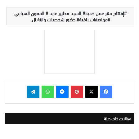
إفتتاح مقر عمل جديد# السيد مطهر عابد # الممون السباعي
#مواصفات راقية# حضور شخصيات وازنة ال.
بينتيريست
ماسنجر
واتساب
تيلقرام
مقالات ذات صلة