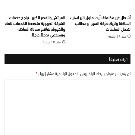
أشغال غير مكتملة بأيت ملول تثير استياء
العرائش والقصر الكبير.. تراجع خدمات
الساكنة وتربك حركة السير.. ومطالب
الشركة الجهوية متعددة الخدمات للماء
بتدخل السلطات
والكهرباء يفاقم معاناة الساكنة
ويستدعي تدخلاً عاجلاً.
منذ 17 ساعة
منذ 18 ساعة
اترك تعليقاً
لن يتم نشر عنوان بريدك الإلكتروني.
الحقول الإلزامية مشار إليها بـ
*
ا
ل
ت
ع
ل
ي