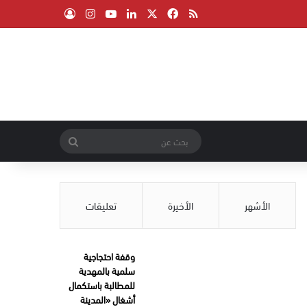
‫X
فيسبوك
ملخص الموقع RSS
لينكدإن
‫YouTube
انستقرام
تسجيل الدخول
بحث
عن
الأشهر
الأخيرة
تعليقات
وقفة احتجاجية
سلمية بالمهدية
للمطالبة باستكمال
أشغال «المدينة