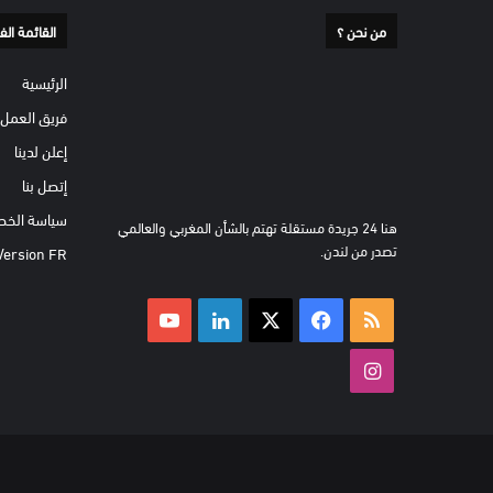
من نحن ؟
القائمة الف
الرئيسية
فريق العمل
إعلن لدينا
إتصل بنا
سياسة الخص
هنا 24 جريدة مستقلة تهتم بالشأن المغربي والعالمي
تصدر من لندن.
Version FR
ملخص
‫X
فيسبوك
لينكدإن
‫YouTube
الموقع
انستقرام
RSS