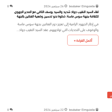
boubaker Elmguielle
26 سبتمبر 2024
0
لقاء السيد النقيب جواد شديد والسيد يوسف التاقي مع المدير الجهوي
للثقافة بجهة سوس ماسة: خطوة نحو تحسين وضعية الفنانين بالجهة
في إطار الجهود الرامية إلى تعزيز دور الفنانين بجهة سوس ماسة
والوقوف على التحديات التي تواجههم، عقد السيد النقيب جواد…
أكمل القراءة »
ن
boubaker Elmguielle
22 سبتمبر 2024
0