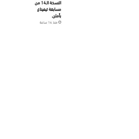
النسخة الـ14 من
مسابقة تيفيناغ
بأملن.
منذ 14 ساعة