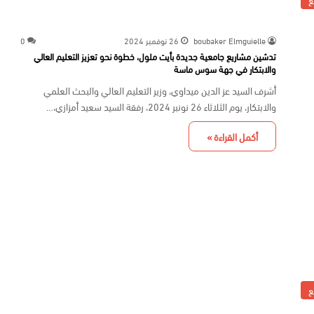
ع
boubaker Elmguielle
26 نوفمبر 2024
0
تدشين مشاريع جامعية جديدة بأيت ملول، خطوة نحو تعزيز التعليم العالي
والابتكار في جهة سوس ماسة
أشرف السيد عز الدين ميداوي، وزير التعليم العالي والبحث العلمي
والابتكار، يوم الثلاثاء 26 نونبر 2024، رفقة السيد سعيد أمزازي،…
أكمل القراءة »
ع