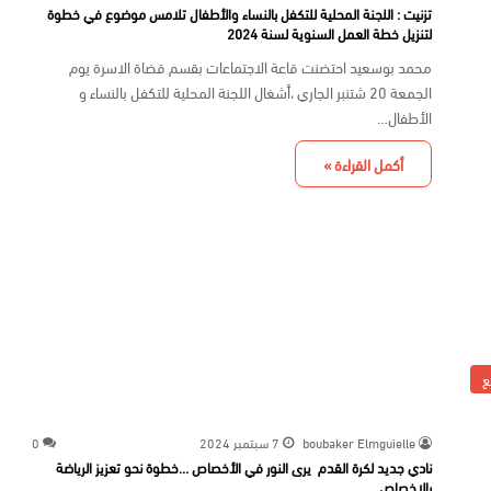
تزنيت : اللجنة المحلية للتكفل بالنساء والأطفال تلامس موضوع في خطوة
لتنزيل خطة العمل السنوية لسنة 2024
محمد بوسعيد احتضنت قاعة الاجتماعات بقسم قضاة الاسرة يوم
الجمعة 20 شتنبر الجاري ،أشغال اللجنة المحلية للتكفل بالنساء و
الأطفال…
أكمل القراءة »
ع
boubaker Elmguielle
7 سبتمبر 2024
0
نادي جديد لكرة القدم يرى النور في الأخصاص …خطوة نحو تعزيز الرياضة
بالاخصاص