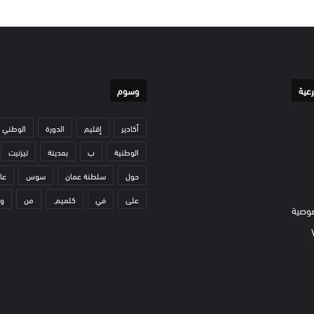
رعية
وسوم
أكادير
إقليم
الدورة
الوطني
الوطنية
ب
بمدينة
تيزنيت
حول
سلطنة عمان
سوس
عا
على
في
كلميم.
من
و
وصية