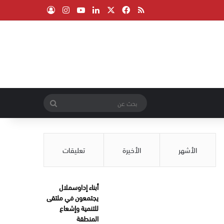
‫X
فيسبوك
ملخص الموقع RSS
لينكدإن
‫YouTube
انستقرام
تسجيل الدخول
بحث
عن
الأشهر
الأخيرة
تعليقات
أبناء إداوسملال
يجتمعون في ملتقى
للتنمية وإشعاع
المنطقة