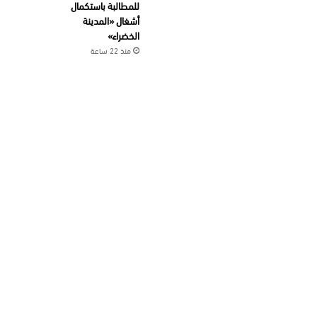
للمطالبة باستكمال
أشغال «المدينة
الخضراء»
منذ 22 ساعة