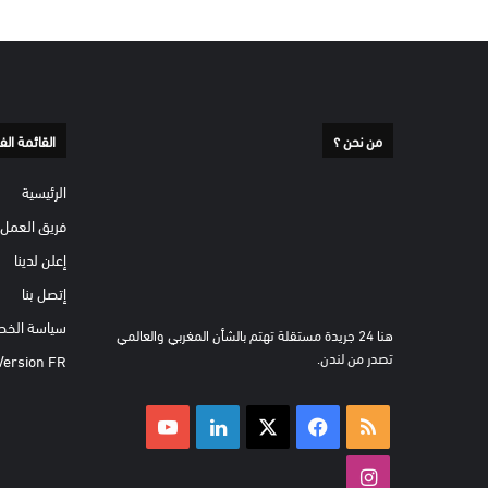
من نحن ؟
القائمة الف
الرئيسية
فريق العمل
إعلن لدينا
إتصل بنا
سياسة الخص
هنا 24 جريدة مستقلة تهتم بالشأن المغربي والعالمي
تصدر من لندن.
Version FR
ملخص
‫X
فيسبوك
لينكدإن
‫YouTube
الموقع
انستقرام