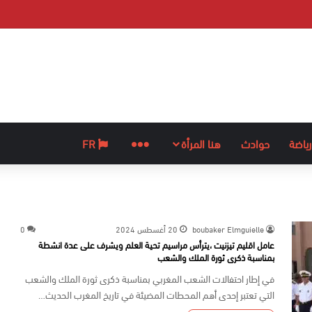
رياضة
حوادث
هنا المرأة
المزيد
FR
boubaker Elmguielle
20 أغسطس 2024
0
عامل اقليم تيزنيت ،يترأس مراسيم تحية العلم ويشرف على عدة انشطة
بمناسبة ذكرى ثورة الملك والشعب
في إطار احتفالات الشعب المغربي بمناسبة ذكرى ثورة الملك والشعب
التي تعتبر إحدى أهم المحطات المضيئة في تاريخ المغرب الحديث…