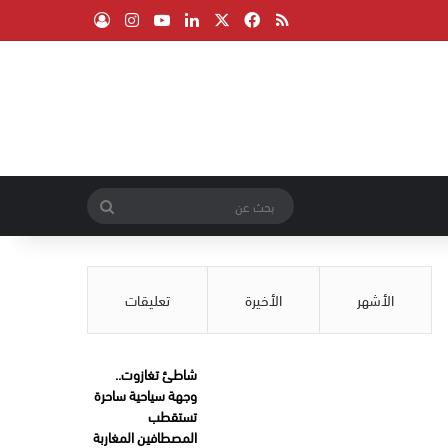
‫X
فيسبوك
ملخص الموقع RSS
لينكدإن
‫YouTube
انستقرام
تسجيل الدخول
بحث
عن
الأشهر
الأخيرة
تعليقات
شاطئ تغازوت..
وجهة سياحية ساحرة
تستقطب
المصطافين المغاربة