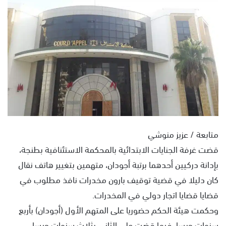
س
ل
ب
ر
ي
د
ا
إ
ل
ك
ت
متابعة / عزيز منوشي
ر
قضت غرفة الجنايات الابتدائية بالمحكمة الاستئنافية بطنجة،
و
بإدانة دركيين أحدهما برتبة أجودان، متهمين بتغيير هاتف نقال
ن
ي
كان دليلا في قضية توقيف بارون مخدرات نافذ مطلوب في
ا
قضايا قضايا اتجار دولي في المخدرات.
وحكمت هيئة الحكم حضوريا على المتهم الأول (أجودان) بأربع
سنوات حبسا، فيما قضت على الثاني بثلاث سنوات حبسا.