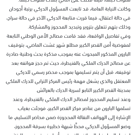
وكانت النيابة العامة، قد تابعت المسؤول الدركي برتبة أجودان
في حالة اعتقال، فيما قررت متابعة الدركي الآخر في حالة سراح،
وذلك بتهم تتعلق بتزوير وتبديد المحجوز والمشاركة.
وفي تفاصيل الواقعة، فقد قامت مصالح الأمن الوطني التابعة
لمفوضية أمن القصر الكبير مطلع شهر غشت الماضي، بتوقيف
البارون المذكور المبحوث عنه بموجب مذكرة بحث وطنية صادرة
عن مصالح الدرك الملكي بالقنيطرة، حيث تم حجز هواتفه بعد
توقيفه، قبل أن يتم تسليمها بموجب محضر رسمي للدركي
المعتقل والذي يشغل مهمة رئيس المركز الترابي للدرك الملكي
بمدينة القصر الكبير التابع لسرية الدرك بالعرائش.
وعند تسليم المحجوز لمصالح الدرك الملكي بالقنيطرة، وعند
تسلمها البارون من عناصر مركز القصر الكبير، فوجئت بغياب
الإشارة إلى الهواتف النقالة المحجوزة ضمن محاضر التسليم، ما
وضع المسؤول الدركي محطَّ شبهة خطيرة بسرقة المحجوز،
ليضطر إلى إحضار الهواتف التي تبين أنها مزورة وغير مطابقة