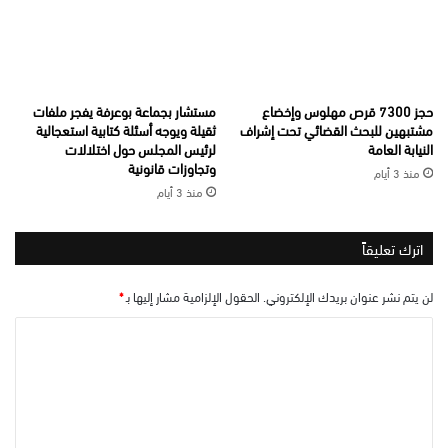
حجز 7300 قرص مهلوس وإخضاع
مستشار بجماعة بوعرفة يفجر ملفات
مشتبهين للبحث القضائي تحت إشراف
ثقيلة ويوجه أسئلة كتابية استعجالية
النيابة العامة
لرئيس المجلس حول اختلالات
وتجاوزات قانونية
منذ 3 أيام
منذ 3 أيام
اترك تعليقاً
لن يتم نشر عنوان بريدك الإلكتروني.
الحقول الإلزامية مشار إليها بـ
*
ا
ل
ت
ع