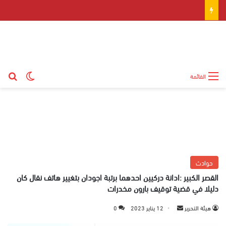
بح
الوضع ال
القائمة
حوادث
القصر الكبير :ادانة دركيين احدهما برتبة اجودان بتغيير هاتف نقال كان
دليلا في قضية توقيف بارون مخدرات
هيئة التحرير
أ
12 يناير 2023
0
ر