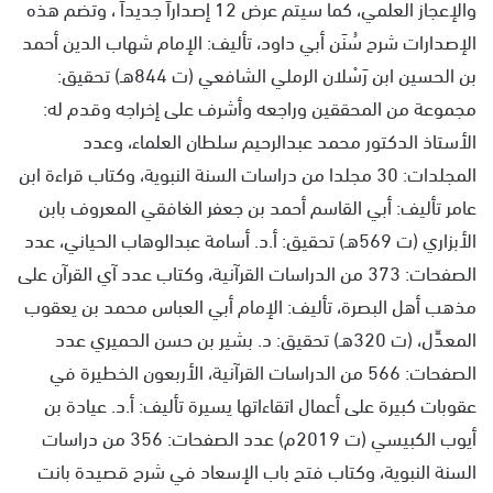
والإعجاز العلمي، كما سيتم عرض 12 إصداراً جديداً ، وتضم هذه
الإصدارات شرح سُنَن أبي داود، تأليف: الإمام شهاب الدين أحمد
بن الحسين ابن رَسْلان الرملي الشافعي (ت 844هـ) تحقيق:
مجموعة من المحققين وراجعه وأشرف على إخراجه وقدم له:
الأستاذ الدكتور محمد عبدالرحيم سلطان العلماء، وعدد
المجلدات: 30 مجلدا من دراسات السنة النبوية، وكتاب قراءة ابن
عامر تأليف: أبي القاسم أحمد بن جعفر الغافقي المعروف بابن
الأبزاري (ت 569هـ) تحقيق: أ.د. أسامة عبدالوهاب الحياني، عدد
الصفحات: 373 من الدراسات القرآنية، وكتاب عدد آي القرآن على
مذهب أهل البصرة، تأليف: الإمام أبي العباس محمد بن يعقوب
المعدِّل، (ت 320هـ) تحقيق: د. بشير بن حسن الحميري عدد
الصفحات: 566 من الدراسات القرآنية، الأربعون الخطيرة في
عقوبات كبيرة على أعمال اتقاءاتها يسيرة تأليف: أ.د. عيادة بن
أيوب الكبيسي (ت 2019م) عدد الصفحات: 356 من دراسات
السنة النبوية، وكتاب فتح باب الإسعاد في شرح قصيدة بانت