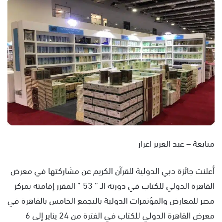
س
ل
ب
ر
ي
د
ا
إ
ل
ك
ت
ر
متابعة – عبد العزيز اغراز
و
ن
أعلنت جائزة دبي الدولية للقرآن الكريم عن مشاركتها في معرض
ي
القاهرة الدولي للكتاب في دورته الـ ” 53 ” المقرر إقامته بمركز
ا
مصر للمعارض والمؤتمرات الدولية بالتجمع الخامس بالقاهرة في
معرض القاهرة الدولي للكتاب في الفترة من 24 يناير إلى 6