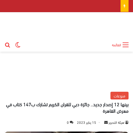
بح
الوضع ال
القائمة
منوعات
بينها 12 إصدار جديد.. جائزة دبي للقران الكريم تشارك ب147 كتاب في
معرض القاهرة
هيئة التحرير
أ
15 يناير 2023
0
ر