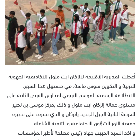
ل
ب
ر
ي
د
ا
إ
ل
ك
ت
أعطت المديرية الإقليمة لانزكان ايت ملول للاكاديمية الجهوية
ر
للتربية و التكوين سوس ماسة، في مستهل هذا الشهر،
و
الانطلاقة الرسمية للموسم التربوي لمدارس الفرص الثانية على
ن
ي
مستوى عمالة إنزكان ايت ملول و ذلك بمركز موسى بن نصير
ا
للفرصة الثانية الجيل الجديد يانزكان و الذي تشرف على تدبيره
جمعية النور للشؤون الاجتماعية و التنمية الشاملة.
و اكد السيد الحبيب جهاد رئيس مصلحة تأطير المؤسسات