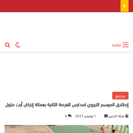
بح
الوضع ال
القائمة
مجتمع
إنطلاق الموسم التربوي لمدارس الفرصة الثانية بعمالة إنزكان أيت ملول
هيئة التحرير
أ
1 نوفمبر 2023
0
ر
س