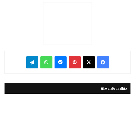
بينتيريست
ماسنجر
واتساب
تيلقرام
مقالات ذات صلة