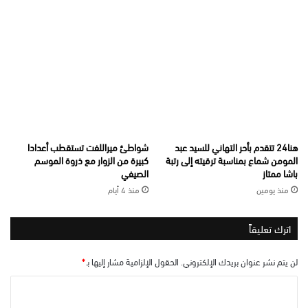
هنا24 تتقدم بأحر التهاني للسيد عبد
شواطئ ميراللفت تستقطب أعدادا
المومن شماع بمناسبة ترقيته إلى رتبة
كبيرة من الزوار مع ذروة الموسم
باشا ممتاز
الصيفي
منذ يومين
منذ 4 أيام
اترك تعليقاً
لن يتم نشر عنوان بريدك الإلكتروني.
الحقول الإلزامية مشار إليها بـ
*
ا
ل