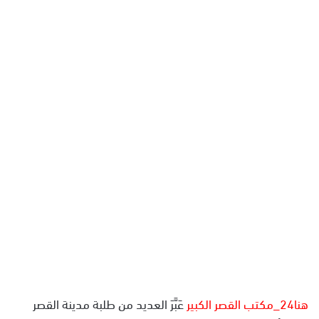
ل
ب
ر
ي
د
ا
إ
ل
ك
ت
ر
و
ن
ي
ا
هنا24_مكتب القصر الكبير
عَبَّرَ العديد من طلبة مدينة القصر