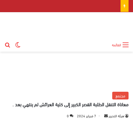
بح
الوضع ال
القائمة
مجتمع
معاناة التنقل الطلبة القصر الكبير إلى كلية العرائش لم ينتهي بعد .
هيئة التحرير
أ
7 فبراير 2024
0
ر
س