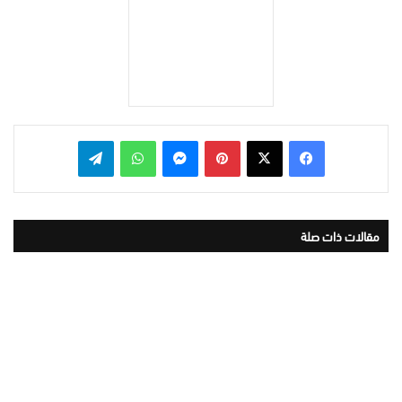
بينتيريست
ماسنجر
واتساب
تيلقرام
مقالات ذات صلة