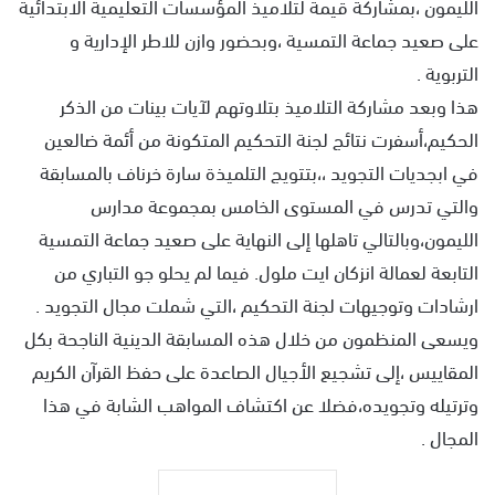
الليمون ،بمشاركة قيمة لتلاميذ المؤسسات التعليمية الابتدائية
على صعيد جماعة التمسية ،وبحضور وازن للاطر الإدارية و
التربوية .
هذا وبعد مشاركة التلاميذ بتلاوتهم لآيات بينات من الذكر
الحكيم،أسفرت نتائج لجنة التحكيم المتكونة من أئمة ضالعين
في ابجديات التجويد ،،بتتويج التلميذة سارة خرناف بالمسابقة
والتي تدرس في المستوى الخامس بمجموعة مدارس
الليمون،وبالتالي تاهلها إلى النهاية على صعيد جماعة التمسية
التابعة لعمالة انزكان ايت ملول. فيما لم يحلو جو التباري من
ارشادات وتوجيهات لجنة التحكيم ،التي شملت مجال التجويد .
ويسعى المنظمون من خلال هذه المسابقة الدينية الناجحة بكل
المقاييس ،إلى تشجيع الأجيال الصاعدة على حفظ القرآن الكريم
وترتيله وتجويده،فضلا عن اكتشاف المواهب الشابة في هذا
المجال .