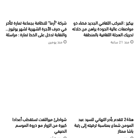
بيكيز : المركب الثقافي الجديد فضاء ذو
شركة “أرما” للنظافة بجماعة تمارة تتأخر
مواصفات عالية الجودة يراهن من خلاله
في صرف الأجرة الشهرية لشهر يوليوز…
تحريك العجلة الثقافية بالمنطقة
والنقابة تدخل على الخط تمارة : مراسلة
منذ 21 ساعة
منذ يومين
هنا24 تتقدم بأحر التهاني للسيد عبد
شواطئ ميراللفت تستقطب أعدادا
المومن شماع بمناسبة ترقيته إلى رتبة
كبيرة من الزوار مع ذروة الموسم
باشا ممتاز
الصيفي