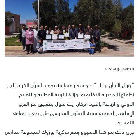
س
ل
ب
ر
ي
د
ا
إ
ل
محمد بوسعيد
ك
ت
” ورتل القرأن ترتيلا ” ،هو شعار مسابقة تجويد القرأن الكريم التي
ر
نظمتها المديرية الاقليمية لوزارة التربية الوطنية والتعليم
و
ن
الاولي والرياضة باقليم انزكان ايت ملول بتنسيق مع الفرع
ي
الإقليمي لجمعية تنمية التعاون المدرسي على صعيد جماعة
ا
التمسية .
جرى ذلك بحر هذا الاسبوع بمقر مركزية بوزوك لمجموعة مدارس