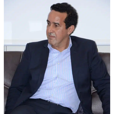
ل
ب
ر
ي
د
ا
إ
ل
ك
ت
ر
و
ن
ي
ا