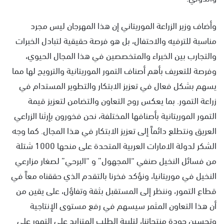
وأضاف وزير الزراعة الموريتاني إن هذا المهرجان ليس مجرد
مناسبة للترفيه والاحتفال، بل هو فرصة حقيقية لتبادل الخبرات
والتجارب بين الخبراء والمتخصصين في هذا المجال الحيوي،
وفرصة للتعريف بأهم أصناف التمور الموريتانية والترويج لها مما
يسهم بشكل فعال في تعزيز الابتكار والتطوير المستدام في
زراعة التمور. بما يعكس روح التعاون والتضامن لتعزيز قيمة
التمور الموريتانية بأصنافها المختلفة، نحن فخورون بإرثنا الزراعي
العريق ونتطلع دائماً إلى تعزيز الابتكار في هذا المجال. كما وجه
الشكر لدولة الامارات العربية المتحدة على منحها 1000 شتلة
من فسائل النخيل صنفي “المجهول” و “البرحي” لصغار مزارعي
النخيل في موريتانيا، ونؤكد فخرنا بالتقدم الذي حققناه معاً في
قطاع التمور، وننظر إلى المستقبل بثقة وتفاؤل، على يقين من
أن هذا التعاون المثمر سيسهم في رفع مستوى الإنتاجية
وتحسين جودة منتجاتنا، لتلبية الطلب المتزايد على التمور على