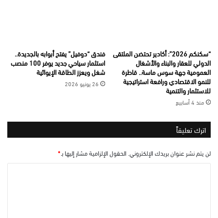
“سكنكم 2026”: أكادير تحتضن الملتقى
فندق “دوفيل” يفتح أبوابه بالجديدة..
الدولي للعقار والبناء والأشغال
استثمار سياحي جديد يوفر 100 منصب
العمومية جهة سوس ماسة.. قاطرة
شغل ويعزز الطاقة الإيوائية
للنمو الاقتصادي ورافعة استراتيجية
26 يونيو 2026
للاستثمار والتنمية
منذ 4 أسابيع
اترك تعليقاً
لن يتم نشر عنوان بريدك الإلكتروني.
الحقول الإلزامية مشار إليها بـ
*
ا
ل
ت
ع