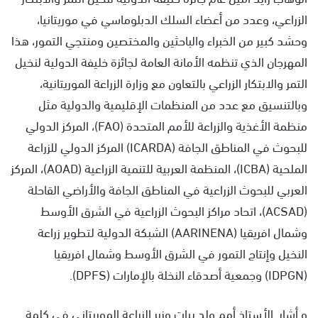
الزراعي، وعدد من أعضاء السلك الدبلوماسي في موريتانيا،
وحشد كبير من الخبراء والباحثين والمختصين ومنتجي التمور، هذا
المهرجان الذي تنظمه الأمانة العامة لجائزة خليفة الدولية لنخيل
التمر والابتكار الزراعي بالتعاون مع وزارة الزراعة الموريتانية،
وبالتنسيق مع عدد من المنظمات الإقليمية والدولية مثل
منظمة الأغذية والزراعة للأمم المتحدة (FAO)، المركز الدولي
للبحوث في المناطق الجافة (ICARDA) المركز الدولي للزراعة
الملحية (ICBA)، المنظمة العربية للتنمية الزراعية (AOAD)، المركز
العربي للبحوث الزراعية في المناطق الجافة والأراضي القاحلة
(ACSAD)، اتحاد مراكز البحوث الزراعية في الشرق الأوسط
وشمال افريقيا (AARINENA) الشبكة الدولية لتطوير زراعة
النخيل وإنتاج التمور في الشرق الأوسط وشمال افريقيا
(IDPGN) وجمعية أصدقاء النخلة بالإمارات (DPFS).
و أشار الأستاذ أمم ولد بيات وزير الزراعة الموريتاني في كلمة