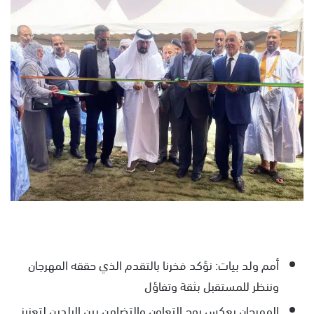
ل
ب
ر
ي
د
ا
إ
ل
ك
ت
ر
و
ن
ي
ا
أمم ولد بيات: نؤكد فخرنا بالتقدم الذي حققه المهرجان
وننظر للمستقبل بثقة وتفاؤل
المهرجان يعكس روح التعاون والتضامن بين البلدين لتعزيز