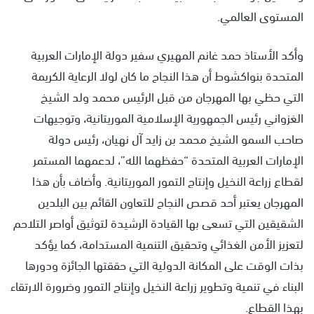
المستوى العالمي.
وأكد الأستاذ حمد غانم المهيري سفير دولة الإمارات العربية
المتحدة بنواكشوط أن هذا النجاح ما كان لولا الرعاية الكريمة
التي حظي بها المهرجان من قبل الرئيس محمد ولد الشيخ
الغزواني رئيس الجمهورية الإسلامية الموريتانية، وتوجيهات
صاحب السمو الشيخ محمد بن زايد آل نهيان، رئيس دولة
الإمارات العربية المتحدة “حفظهما الله”، لدعمهما المستمر
لقطاع زراعة النخيل وإنتاج التمور الموريتانية. وأضاف بأن هذا
المهرجان يعتبر أحد قصص النجاح للتعاون القائم بين البلدين
الشقيقين التي تسعى بها القيادة الرشيدة لتوثيق أواصر التلاحم
لتعزيز الأمن الغذائي وتحقيق التنمية المستدامة، كما يؤكد
بذات الوقت على المكانة الدولية التي حققتها الجائزة ودورها
البناء في تنمية وتطوير زراعة النخيل وإنتاج التمور وضرورة الارتقاء
بهذا القطاع.