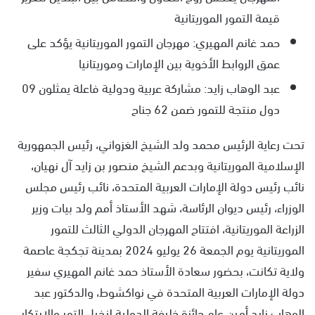
قيمة التمور الموريتانية
حمد غانم المهيري: مهرجان التمور الموريتانية يؤكد على
عمق الروابط الأخوية بين الإمارات وموريتانيا
عبد الوهاب زايد: مشاركة عربية ودولية فاعلة يمثلون 09
دول منتجة للتمور ضمن 62 جناح
تحت رعاية الرئيس محمد ولد الشيخ الغزواني، رئيس الجمهورية
الإسلامية الموريتانية وبدعم الشيخ منصور بن زايد آل نهيان،
نائب رئيس دولة الإمارات العربية المتحدة، نائب رئيس مجلس
الوزراء، رئيس ديوان الرئاسة، شهد الأستاذ أمم ولد بيات وزير
الزراعة الموريتانية، افتتاح المهرجان الدولي الثالث للتمور
الموريتانية يوم الجمعة 26 يوليو 2024 بمدينة تجكجة عاصمة
ولاية تكانت، بحضور سعادة الأستاذ حمد غانم المهيري سفير
دولة الإمارات العربية المتحدة في نواكشوط، والدكتور عبد
الوهاب زايد أمين عام جائزة خليفة الدولية لنخيل التمر والابتكار