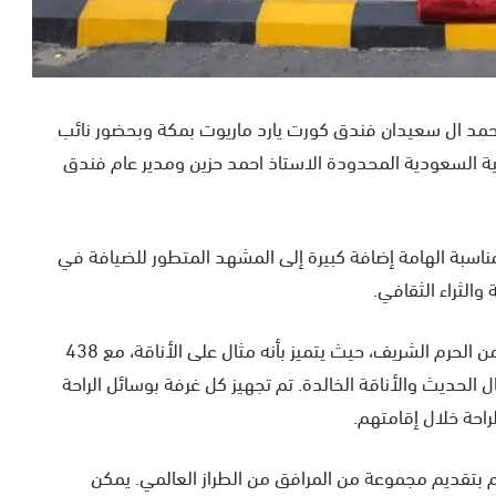
حمد ال سعيدان فندق كورت يارد ماريوت بمكة وبحضور نائب
ربية السعودية المحدودة الاستاذ احمد حزين ومدير عام فندق
ناسبة الهامة إضافة كبيرة إلى المشهد المتطور للضيافة في
 والثراء الثقافي.
يقع فندق كورت يارد ماريوت على مسافه كيلو ونصف من الحرم الشريف، حيث يتميز بأنه مثال على الأناقة، مع 438
الحديث والأناقة الخالدة. تم تجهيز كل غرفة بوسائل الراحة
احة خلال إقامتهم.
زم بتقديم مجموعة من المرافق من الطراز العالمي. يمكن