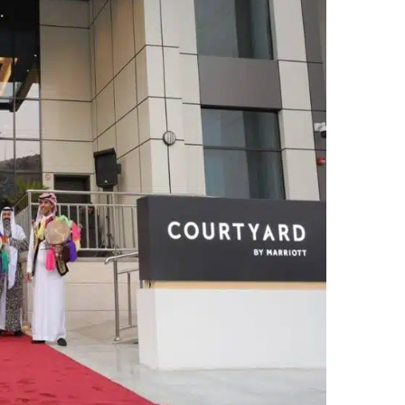
ر
ي
د
ا
إ
ل
ك
ت
ر
و
ن
ي
ا