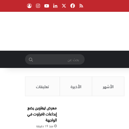
‫X
فيسبوك
ملخص الموقع RSS
لينكدإن
‫YouTube
انستقرام
تسجيل الدخول
بحث
عن
الأشهر
الأخيرة
تعليقات
معرض تيفاوين يضع
إبداعات تافراوت في
الواجهة
منذ 19 دقيقة