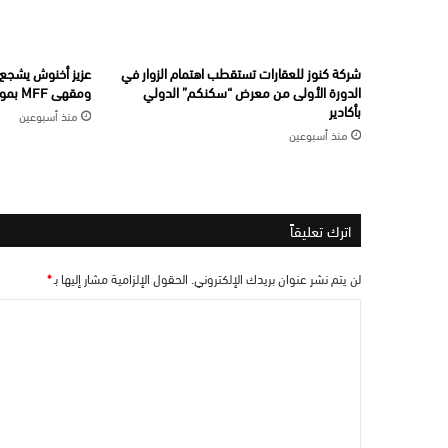
شركة كنوز للعقارات تستقطب اهتمام الزوار في
عزيز أخنوش يشجع ا
الدورة الأولى من معرض “سكنكم” الدولي
ومقهى MFF بموروكو مول بالدار البيضاء
بأكادير
منذ أسبوعين
منذ أسبوعين
اترك تعليقاً
لن يتم نشر عنوان بريدك الإلكتروني.
الحقول الإلزامية مشار إليها بـ
*
ا
ل
ت
ع
ل