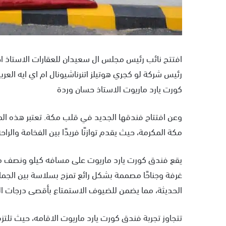
افتتح نائب رئيس مجلس ال سعيدان للعقارات الاستاذ ا
رئيس شركة لو كجري هوتيلز اتنرناشيونال ام اي ايه الع
كورت يارد ماريوت الاستاذ حسان وردة
وعن افتتاح فندقها الجديد في قلب مكة. تعتبر هذه الم
مكة المكرمة، حيث يقدم توازنًا فريدًا بين الفخامة والراحة
غرفة وجناحًا مصممة بشكل رائع تمزج بسلاسة بين الجمال 
الحديثة، مما يضمن للضيوف الاستمتاع بأقصى درجات الر
تتجاوز تجربة فندق كورت يارد ماريوت الاقامه، حيث تلت