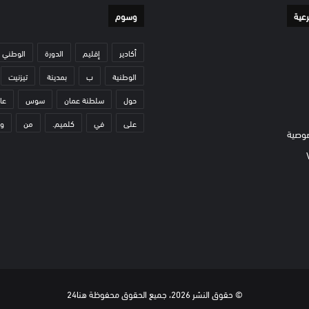
رعية
وسوم
أكادير
إقليم
الدورة
الوطني
الوطنية
ب
بمدينة
تيزنيت
حول
سلطنة عمان
سوس
عا
على
في
كلميم.
من
و
وصية
© حقوق النشر 2026، جميع الحقوق محفوظة هنا24