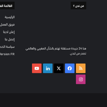
من نحن ؟
القائمة الف
الرئيسية
فريق العمل
إعلن لدينا
إتصل بنا
سياسة الخص
هنا 24 جريدة مستقلة تهتم بالشأن المغربي والعالمي
تصدر من لندن.
Version FR
ملخص
‫X
فيسبوك
لينكدإن
‫YouTube
الموقع
انستقرام
RSS