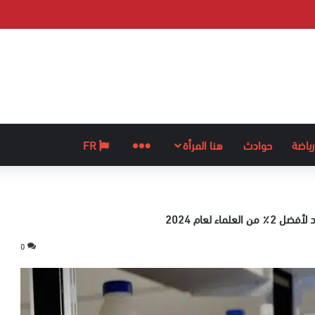
رياضة
حوادث
هنا المرأة
المزيد
FR
0