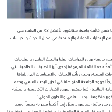
حققت جامعة نزوى إنجازاً علمياً بارزاً بإدراج 13 من علمائها ضمن قائمة جامعة ستانفورد لأفضل 2٪ من العلماء على
ى رصيد الجامعة من الإنجازات الدولية والإقليمية في مجال البحوث والدراسات
ئيس جامعة نزوى للدراسات العليا والبحث العلمي والعلاقات
عَدُّ هذه القائمة المرموقة إحدى أبرز التصنيفات العالمية التي
ت العلمية، ومدى تأثير الأبحاث، والاقتباسات التي تلقاها
ويجاً لجهود الجامعة المتواصلة في تعزيز البحث العلمي ودعم
احة العالمية. كما يعكس تفوق الكفاءات الأكاديمية والبحثية
طوير منظومة البحث العلمي والتعاون الدولي”.
 13 عالماً من جامعة نزوى في قائمة ستانفورد يمثل إنجازاً كبيراً نفخر به جميعاً، ويعد
 في المحافل العلمية العالمية، بل سنواصل العمل على تعزيز هذا