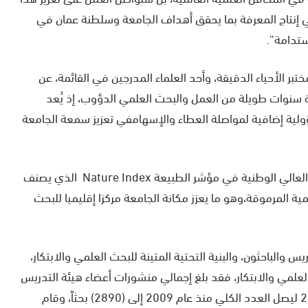
في إنتاج المعرفة بما يحقق أهداف الجامعة وسلطنة عمان في
ستدامة”.
بر الأحياء الدقيقة، وأحد العلماء المدرجين في القائمة، عن
مرة سنوات طويلة من العمل والبحث العلمي الدؤوب، إذ يُعد
ؤولية إضافية لمواصلة العطاء والإسهامفي تعزيز سمعة الجامعة
الجدير بالذكر أن جامعة نزوى تصدرت مؤسسات التعليم العالي الوطنية في مؤشر الطبيعة Nature Index الذي يصنف
 المرموقة،وهو ما يعزز مكانة الجامعة مركزا إقليميا للبحث
س والباحثون، والبنية التحتية المتينة للبحث العلمي والابتكار،
لعلمي والابتكار، فقد بلغ إجمالي منشورات أعضاء هيئة التدريس
في المجلات العالمية (469) بحثاً علمياً عام 2022/2023 ليصل العدد الكلي منذ عام 2009 إلى (2890) بحثاً، وقام