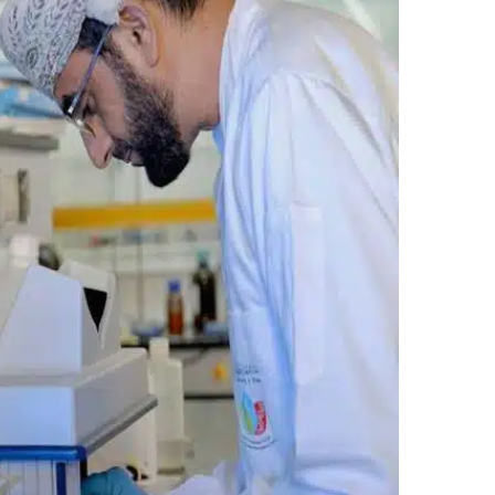
ر
ي
د
ا
إ
ل
ك
ت
ر
و
ن
ي
ا