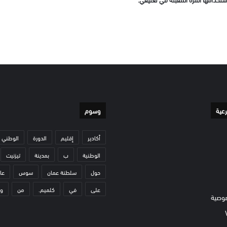
رعية
وسوم
أكادير
إقليم
الدورة
الوطني
الوطنية
ب
بمدينة
تيزنيت
حول
سلطنة عمان
سوس
عا
على
في
كلميم.
من
و
وصية