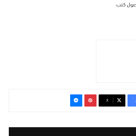
بينتيريست
ماسنجر
‫X