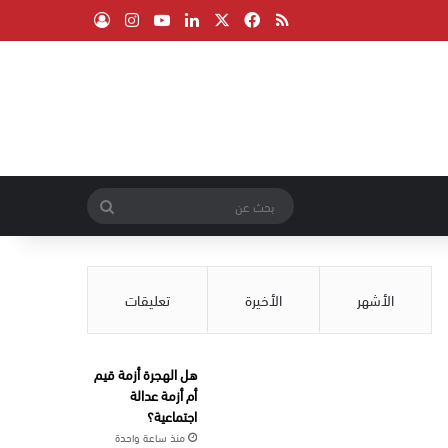
‫X
فيسبوك
ملخص الموقع RSS
لينكدإن
‫YouTube
انستقرام
تسجيل الدخول
بحث
عن
الأشهر
الأخيرة
تعليقات
هل الهجرة أزمة قيم
أم أزمة عدالة
اجتماعية؟
منذ ساعة واحدة