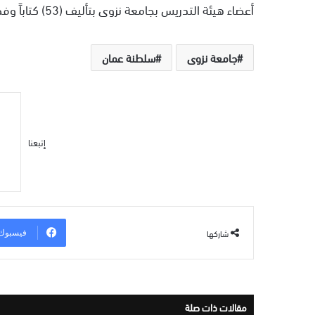
أعضاء هيئة التدريس بجامعة نزوى بتأليف (53) كتاباً وفصول كتب
جامعة نزوى
سلطنة عمان
إتبعنا
شاركها
فيسبوك
مقالات ذات صلة