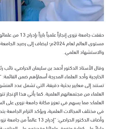
مستوى العالم لعام 2024م؛ ليضاف إل
والاستشهاد العلمي.
وقال الأستاذ الدكتور أحمد بن سليمان الحراصي، نائب ر
الخارجية وأحد العلماء المدرجة أسماؤهم ضمن القائمة: “تُ
تستند إلى معايير بحثية دقيقة، التي تشمل عدد المنشورا
العلماء من مجتمعاتهم العلمية. كما يأتي هذا الإنجاز تت
العلماء؛ مما يسهم في تعزيز مكانة جامعة نزوى على الس
في مختلف المجالات العلمية، ويؤكد التزام الجامعة بت
وأضاف الدكتور الحراصي: “إدراج
دليلاً على كفاءة وتفوق علمائنا وقدرتهم على المنافسة