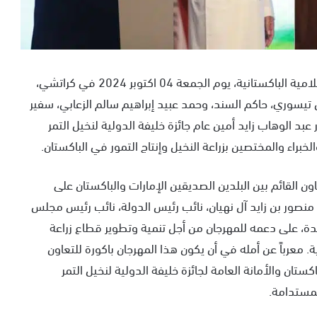
افتتح مراد علي شاه، رئيس وزراء السند، الجمهورية الإسلامية الباكستانية، يوم الجمعة 04 اكتوبر 2024 في كراتشي،
ن تيسوري، حاكم السند، وحمد عبيد إبراهيم سالم الزعابي، سفير
عبد الوهاب زايد أمين عام جائزة خليفة الدولية لنخيل التمر
خبراء والمختصين بزراعة النخيل وإنتاج التمور في الباكستان.
ون القائم بين البلدين الصديقين الإمارات والباكستان على
نصور بن زايد آل نهيان، نائب رئيس الدولة، نائب رئيس مجلس
متحدة، على دعمه للمهرجان من أجل تنمية وتطوير قطاع زراعة
ة. معرباً عن أمله في أن يكون هذا المهرجان باكورة للتعاون
ستان والأمانة العامة لجائزة خليفة الدولية لنخيل التمر
المستدامة.