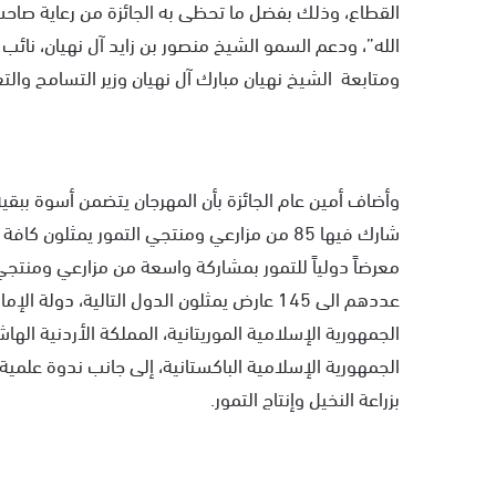
القطاع، وذلك بفضل ما تحظى به الجائزة من رعاية صاحب
الله”، ودعم السمو الشيخ منصور بن زايد آل نهيان، نائب 
ومتابعة الشيخ نهيان مبارك آل نهيان وزير التسامح وال
وأضاف أمين عام الجائزة بأن المهرجان يتضمن أسوة ببقية 
شارك فيها 85 من مزارعي ومنتجي التمور يمثلو
معرضاً دولياً للتمور بمشاركة واسعة من مزارعي ومنت
عددهم الى 145 عارض يمثلون الدول التالية، د
الجمهورية الإسلامية الموريتانية، المملكة الأردنية اله
بزراعة النخيل وإنتاج التمور.