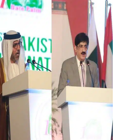
ر
ي
د
ا
إ
ل
ك
ت
ر
و
ن
ي
ا