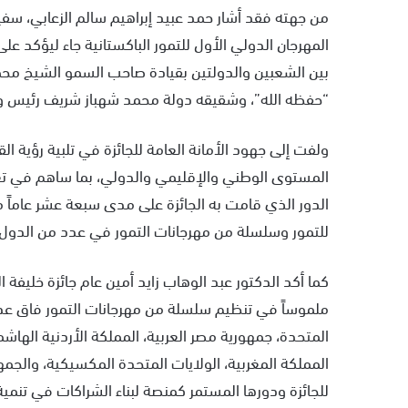
من جهته فقد أشار حمد عبيد إبراهيم سالم الزعابي، سفير 
المهرجان الدولي الأول للتمور الباكستانية جاء ليؤكد على
بين الشعبين والدولتين بقيادة صاحب السمو الشيخ محمد ب
“حفظه الله”، وشقيقه دولة محمد شهباز شريف رئيس وزر
ولفت إلى جهود الأمانة العامة للجائزة في تلبية رؤية الق
المستوى الوطني والإقليمي والدولي، بما ساهم في تعزيز
الدور الذي قامت به الجائزة على مدى سبعة عشر عاماً م
للتمور وسلسلة من مهرجانات التمور في عدد من الدول ا
كما أكد الدكتور عبد الوهاب زايد أمين عام جائزة خليفة الد
ملموساً في تنظيم سلسلة من مهرجانات التمور فاق عدد
المتحدة، جمهورية مصر العربية، المملكة الأردنية الهاشم
المملكة المغربية، الولايات المتحدة المكسيكية، والجمهو
للجائزة ودورها المستمر كمنصة لبناء الشراكات في تنمية 