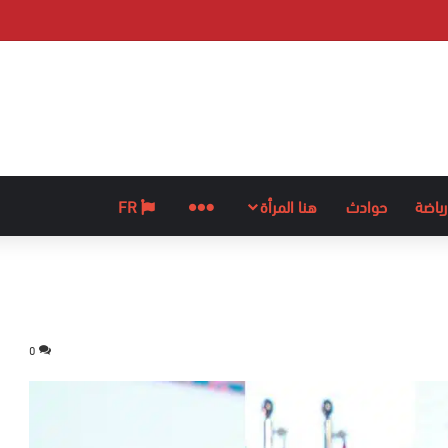
رياضة
حوادث
هنا المرأة
المزيد
FR
0