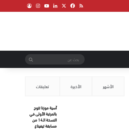
‫X
فيسبوك
ملخص الموقع RSS
لينكدإن
‫YouTube
انستقرام
تسجيل الدخول
بحث
عن
الأشهر
الأخيرة
تعليقات
آسية موزنا تتوج
بالمرتبة الأولى في
النسخة الـ14 من
مسابقة تيفيناغ