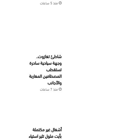
منذ 5 ساعات
شاطئ تغازوت..
وجهة سياحية ساحرة
تستقطب
المصطافين المغاربة
والأجانب
منذ 7 ساعات
أشغال غير مكتملة
بأيت ملول تثير استياء