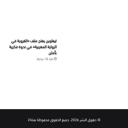
تيفاوين يفتح ملف «القروية في
الرواية المغربية» في ندوة فكرية
بأملن
منذ 18 ساعة
© حقوق النشر 2026، جميع الحقوق محفوظة هنا24