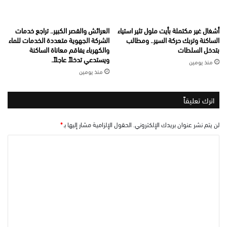
أشغال غير مكتملة بأيت ملول تثير استياء
العرائش والقصر الكبير.. تراجع خدمات
الساكنة وتربك حركة السير.. ومطالب
الشركة الجهوية متعددة الخدمات للماء
بتدخل السلطات
والكهرباء يفاقم معاناة الساكنة
ويستدعي تدخلاً عاجلاً.
منذ يومين
منذ يومين
اترك تعليقاً
لن يتم نشر عنوان بريدك الإلكتروني.
الحقول الإلزامية مشار إليها بـ
*
ا
ل
ت
ع
ل
ي