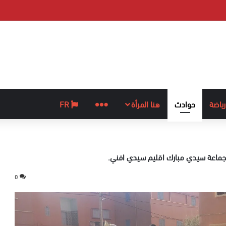
رياضة
حوادث
هنا المرأة
المزيد
FR
 بجماعة سيدي مبارك اقليم سيدي افني.
0