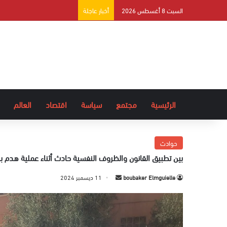
السبت 8 أغسطس 2026
أخبار عاجلة
الرئيسية
مجتمع
سياسة
اقتصاد
العالم
حوادث
بين تطبيق القانون والظروف النفسية حادث أثناء عملية هدم
boubaker Elmguielle
أ
11 ديسمبر 2024
ر
س
ل
ب