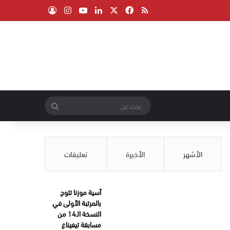
‫X
فيسبوك
ملخص الموقع RSS
لينكدإن
‫YouTube
انستقرام
تسجيل الدخول
بحث
عن
الأشهر
الأخيرة
تعليقات
آسية موزنا تتوج
بالمرتبة الأولى في
النسخة الـ14 من
مسابقة تيفيناغ