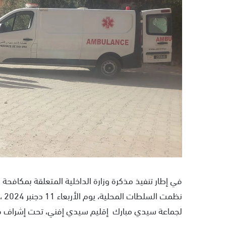
ر
ي
د
ا
إ
ل
ك
ت
ر
و
ن
ي
ا
في إطار تنفيذ مذكرة وزارة الداخلية المتعلقة بمكافحة 
نظم
لجماعة سيدي مبارك إقليم سيدي إفني، تحت إشراف ق