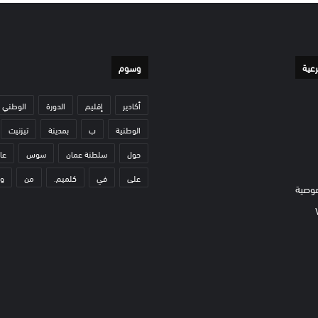
رعية
وسوم
أكادير
إقليم
الدورة
الوطني
الوطنية
ب
بمدينة
تيزنيت
حول
سلطنة عمان
سوس
عا
على
في
كلميم.
من
و
وصية