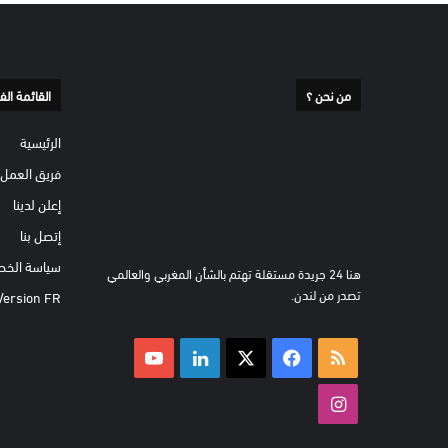
من نحن ؟
القائمة الف
الرئيسية
فريق العمل
إعلن لدينا
إتصل بنا
سياسة الخص
هنا 24 جريدة مستقلة تهتم بالشأن المغربي والعالمي
تصدر من لندن.
Version FR
ملخص
‫X
فيسبوك
لينكدإن
‫YouTube
الموقع
انستقرام
RSS