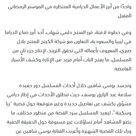
واحدًا من أبرز الأعمال الدرامية المنتظرة في الموسم الرمضاني
المقبل.
وفي خطوة لافتة، قرر المنتج حلمي شهاب، أحد أبرز صناع الدراما
في ليبيا والسعودية، التعاون مع شركة الكينج للمنتج بلال
صبري، المعروف بأعماله التي تحقق التريند، لإنتاج جزء ثانٍ من
المسلسل، ما يفتح الباب أمام مزيد من الإثارة وكشف الأسرار
الغامضة.
وتجسد بوسي شاهين خلال أحداث المسلسل دور حفيدة
سلامة عبد الرازق يوسف، حيث تنطلق الأحداث في إطار درامي
مشوّق يكشف عن تفاصيل جديدة وغير متوقعة حول قضية “ريا
وسكينة”، ليعيد المسلسل سرد القصة من منظور مختلف، ما
يضع المشاهد أمام تساؤلات غير مسبوقة حول الحقيقة الخفية
وراء تلك القضية الشهيرة.وأعربت الفنانة بوسي شاهين عن