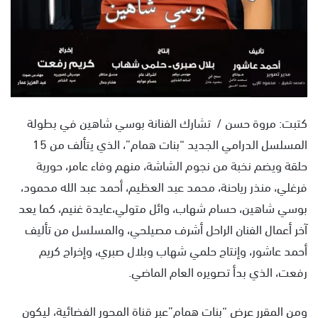
كتبت: مروة حسن / تشارك الفنانة بوسي شاهين في بطولة
المسلسل الدرامي الجديد “بنات همام”، الذي يتألف من 15
حلقة ويضم نخبة من نجوم الشاشة، منهم وفاء عامر، حورية
فرغلي، منذر رياحنة، محمد عبد العظيم، أحمد عبد الله محمود،
بوسي شاهين، حسام شهاب، وائل متولي،عايدة غنيم، كما يعد
آخر أعمال الفنان الراحل أشرف مصيلحي، والمسلسل من تأليف
أحمد عاشور، وإنتاج حلمي شهاب وبلال صبري، وإخراج كريم
رفعت، الذي بدأ تصويره العام الماضي.
ومن المقرر عرض “بنات همام”عبر قناة المحور الفضائية، ليكون