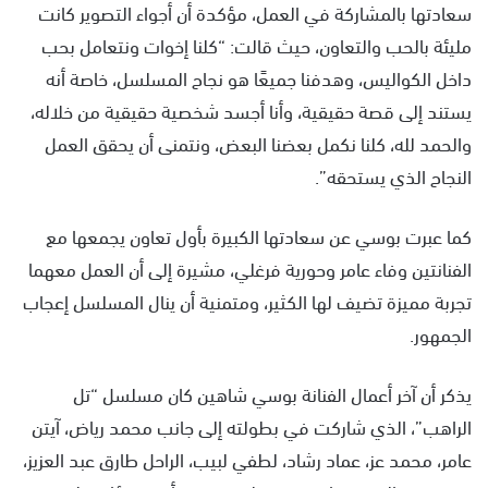
سعادتها بالمشاركة في العمل، مؤكدة أن أجواء التصوير كانت
مليئة بالحب والتعاون، حيث قالت: “كلنا إخوات ونتعامل بحب
داخل الكواليس، وهدفنا جميعًا هو نجاح المسلسل، خاصة أنه
يستند إلى قصة حقيقية، وأنا أجسد شخصية حقيقية من خلاله،
والحمد لله، كلنا نكمل بعضنا البعض، ونتمنى أن يحقق العمل
النجاح الذي يستحقه”.
كما عبرت بوسي عن سعادتها الكبيرة بأول تعاون يجمعها مع
الفنانتين وفاء عامر وحورية فرغلي، مشيرة إلى أن العمل معهما
تجربة مميزة تضيف لها الكثير، ومتمنية أن ينال المسلسل إعجاب
الجمهور.
يذكر أن آخر أعمال الفنانة بوسي شاهين كان مسلسل “تل
الراهب”، الذي شاركت في بطولته إلى جانب محمد رياض، آيتن
عامر، محمد عز، عماد رشاد، لطفي لبيب، الراحل طارق عبد العزيز،