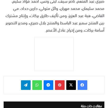
صبري عبد المنعم، ناصر سيف، لبنى ونس، أحمد فؤاد سليم،
محمد سليمان، محمد مهران، وائل متولي، دارين حداد، مي
القاضي، هبة عبد العزيز، ومن تأليف طارق بركات، وإنتاج مشترك
بين المنتج سمير عبد الباسط والمنتج بلال صبري، ومدير التصوير
أسامة بركات، ومن إخراج عادل الأعصر.
بينتيريست
ماسنجر
واتساب
تيلقرام
مقالات ذات صلة