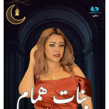
س
ل
ب
ر
ي
د
ا
إ
ل
ك
ت
ر
و
ن
ي
ا