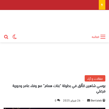
بح
الوضع ال
القائمة
مقالات و آراء
بوسي شاهين تتألق في بطولة “بنات همام” مع وفاء عامر وحورية
فرغلي
Bentaleb
أ
26 فبراير 2025
0
ر