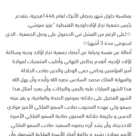
بمناسبة حلول شهر رمضان الأبرك لعام 1446هجرية، يتقدم
رئيس جمعية تجار اؤلاداوجيه القنيطرة “عزيز منوشي،
☆(على الرغم من الفشل في الحصول على وصل الجمعية ، الذي
استوفى مدة 3 أشهر)☆
أصالة عن نفسه ونيابة عن أعضاء جمعية تجار اؤلاد وجيه وساكنة
اؤلاد اؤجيه، أتقدم بخالص التهاني وأطيب المتمنيات لمولانا
أمير المؤمنين وحامي حمى الوطن والدين صاحب الجلالة
والمهابة الملك محمد السادس نصره الله وأيده وأن يهل الله
هذا الشهر المبارك عليه باليمن والبركات٬ وأن يعيد أمثال هذا
الشهر الفضيل على جلالته بموفور الصحة والعافية، و يقر عينه
بسمو ولي عهده المحبوب صاحب السمو الملكي الأمير مولاي
الحسن و بكريمة جلالته المصون صاحبة السمو الملكي الأميرة
للاخديجة، وأن يشد أزره بصنوه السعيد صاحب السمو الملكي
الأمير مولاي رشيد و بكافة أفراد الأسرة الملكية الشريفة، وأن