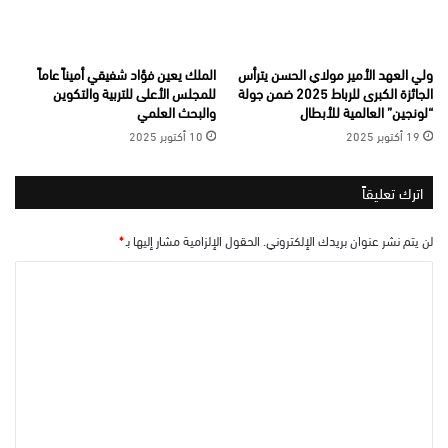
ولي العهد الأمير مولاي الحسن يترأس
الملك يعين فؤاد شفيقي أميناً عاماً
الجائزة الكبرى للرباط 2025 ضمن جولة
للمجلس الأعلى للتربية والتكوين
“لونجين” العالمية للأبطال
والبحث العلمي
19 أكتوبر 2025
10 أكتوبر 2025
اترك تعليقاً
لن يتم نشر عنوان بريدك الإلكتروني.
الحقول الإلزامية مشار إليها بـ
*
ا
ل
ت
ع
ل
ي