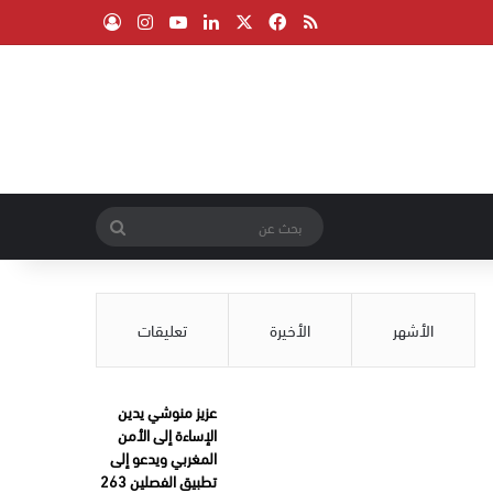
‫X
فيسبوك
ملخص الموقع RSS
لينكدإن
‫YouTube
انستقرام
تسجيل الدخول
بحث
عن
الأشهر
الأخيرة
تعليقات
عزيز منوشي يدين
الإساءة إلى الأمن
المغربي ويدعو إلى
تطبيق الفصلين 263