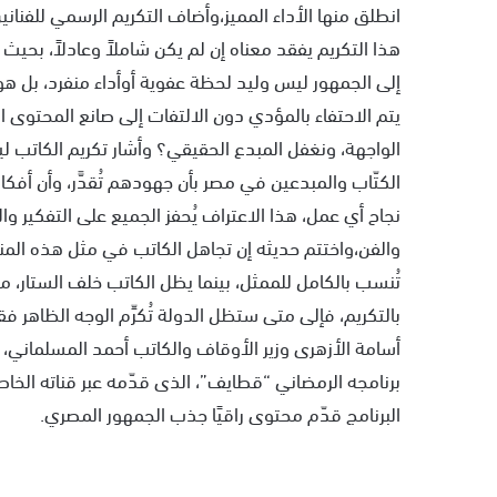
انطلق منها الأداء المميز،وأضاف التكريم الرسمي للفنانين
هذا التكريم يفقد معناه إن لم يكن شاملاً وعادلاً، ب
إلى الجمهور ليس وليد لحظة عفوية أوأداء منفرد، بل هو 
يتم الاحتفاء بالمؤدي دون الالتفات إلى صانع المحتوى ا
الواجهة، ونغفل المبدع الحقيقي؟ وأشار تكريم الكاتب 
الكتّاب والمبدعين في مصر بأن جهودهم تُقدَّر، وأن أفكا
نجاح أي عمل، هذا الاعتراف يُحفز الجميع على التفكير و
والفن،واختتم حديثه إن تجاهل الكاتب في مثل هذه المناس
تُنسب بالكامل للممثل، بينما يظل الكاتب خلف الستار، م
بالتكريم، فإلى متى ستظل الدولة تُكرِّم الوجه الظاهر ف
أسامة الأزهرى وزير الأوقاف والكاتب أحمد المسلماني، رئ
برنامجه الرمضاني “قطايف”، الذى قدّمه عبر قناته الخاص
البرنامج قدّم محتوى راقيًا جذب الجمهور المصري.