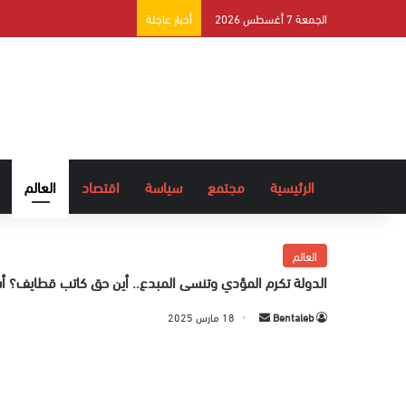
الجمعة 7 أغسطس 2026
أخبار عاجلة
الرئيسية
مجتمع
سياسة
اقتصاد
العالم
العالم
الدولة تكرم المؤدي وتنسى المبدع.. أين حق كاتب قطايف؟ أس
Bentaleb
أ
18 مارس 2025
ر
س
ل
ب