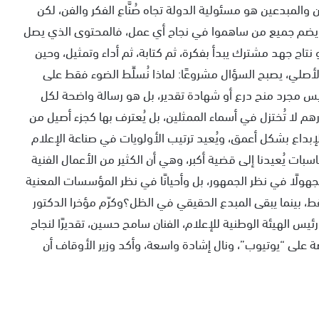
 والمبدعين هو مسئولية الدولة تجاه صُنَّاع الفكر والفن، لكن
حيث يضم جميع من ساهموا في نجاح أي عمل، فالمحتوى الذي يصل
نتاج جهد مشترك يبدأ بفكرة، ثم كتابة، ثم أداء وتمثيل، وحين
لأصلي، يصبح السؤال مشروعًا: لماذا نُسلِّط الضوء فقط على
ليس مجرد منح درع أو شهادة تقدير، بل هو رسالة واضحة لكل
رهم لا تُختزل في أسماء الممثلين، بل يُعترف بها كجزء أصيل من
الإبداع بشكل أعمق، ويُعيد ترتيب الأولويات في صناعة الإعلام
بات يُعيدنا إلى قضية أكبر، وهي أن الكثير من الأعمال الفنية
جهولًا في نظر الجمهور، بل وأحيانًا في نظر المؤسسات المعنية
قط، بينما يبقى المبدع الحقيقي في الظل؟وكرّم مؤخرا الدكتور
يس الهيئة الوطنية للإعلام، الفنان سامح حسين، تقديرًا لنجاح
ة على “يوتيوب”، ونال إشادة واسعة، وأكد وزير الأوقاف أن