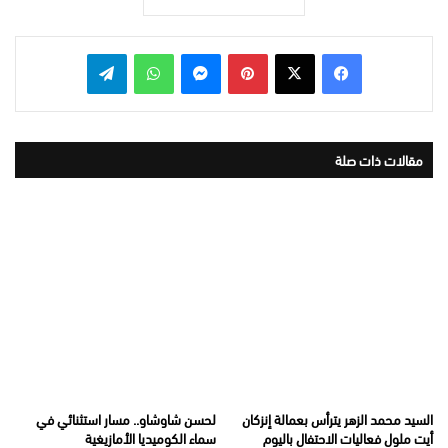
بينتيريست
ماسنجر
واتساب
تيلقرام
مقالات ذات صلة
السيد محمد الزهر يترأس بعمالة إنزكان
لحسن شاوشاو.. مسار استثنائي في
أيت ملول فعاليات الاحتفال باليوم
سماء الكوميديا الأمازيغية