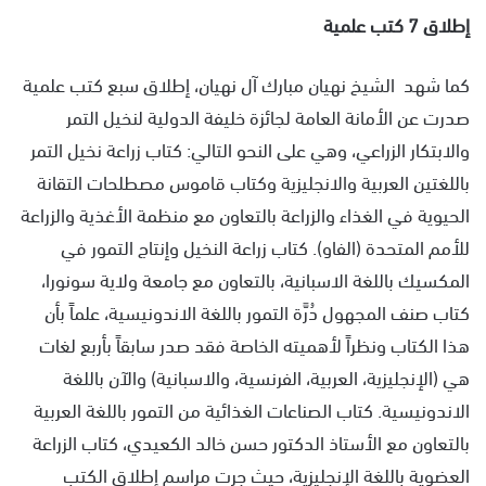
إطلاق 7 كتب علمية
كما شهد الشيخ نهيان مبارك آل نهيان، إطلاق سبع كتب علمية
صدرت عن الأمانة العامة لجائزة خليفة الدولية لنخيل التمر
والابتكار الزراعي، وهي على النحو التالي: كتاب زراعة نخيل التمر
باللغتين العربية والانجليزية وكتاب قاموس مصطلحات التقانة
الحيوية في الغذاء والزراعة بالتعاون مع منظمة الأغذية والزراعة
للأمم المتحدة (الفاو). كتاب زراعة النخيل وإنتاج التمور في
المكسيك باللغة الاسبانية، بالتعاون مع جامعة ولاية سونورا،
كتاب صنف المجهول دُرَّة التمور باللغة الاندونيسية، علماً بأن
هذا الكتاب ونظراً لأهميته الخاصة فقد صدر سابقاً بأربع لغات
هي (الإنجليزية، العربية، الفرنسية، والاسبانية) والآن باللغة
الاندونيسية. كتاب الصناعات الغذائية من التمور باللغة العربية
بالتعاون مع الأستاذ الدكتور حسن خالد الكعيدي، كتاب الزراعة
العضوية باللغة الإنجليزية، حيث جرت مراسم إطلاق الكتب