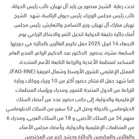
تحت رعاية الشيخ منصور بن زايد آل نهيان، نائب رئيس الدولة،
نائب رئيس مجلس الوزراء، رئيس ديوان الرئاسة، شهد الشيخ
نهيان مبارك آل نهيان، وزير التسامح والتعايش، رئيس مجلس
أمناء جائزة خليفة الدولية لنخيل التمر والابتكار الزراعي يوم
الاربعاء 16 ابريل 2025 حفل تكريم الفائزين بالجائزة في دورتها
السابعة عشرة، بحضور الدكتور عبد الحكيم الواعر، المدير العام
المساعد لمنظمة الأغذية والزراعة التابعة للأمم المتحدة،
الممثل الإقليمي للشرق الأوسط وشمال افريقيا (FAO-RNE)،
كما شهد حفل الافتتاح حضور أكثر من 10 وزراء ووكلاء وزارة
للزراعة من الدول المنتجة للتمور، ومدراء ورؤساء المنظمات
الإقليمية والدولية، إلى جانب حضور عدد من أعضاء السلك
الدبلوماسي بالدولة وصل الى 52 سفير من السلك الدبلوماسي
منهم 34 من السلك الأجنبي و 18 من السلك العربي، ومدراء 6
من المنظمات الإقليمية والدولية، وأعضاء مجلس الأمناء،
والفائزين والمكرمين بالجائزة وحشد كبير من المختصين