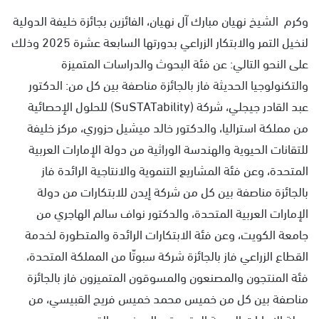
وكرم الشيخ نهيان مبارك آل نهيان، الفائزين بجائزة خليفة الدولية
لنخيل التمر والابتكار الزراعي بدورتها السابعة عشرة 2025 وذلك
على النحو التالي: عن فئة البحوث والدراسات المتميزة
والتكنولوجيا الحديثة فاز بالجائزة مناصفة بين كل من: الدكتور
عبد القادر جيجلي، شركة (SuSTATability) للحلول الإحصائية
من مملكة استراليا، والدكتور خالد ميشيل حزوري، مركز خليفة
للتقانات الحيوية والهندسة الوراثية من دولة الإمارات العربية
المتحدة، وعن فئة المشاريع التنموية والانتاجية الرائدة فاز
بالجائزة مناصفة بين كل من شركة إيدن للابتكارات من دولة
الإمارات العربية المتحدة، والدكتور نواف سالم الهاجري من
جامعة الكويت، وعن فئة الابتكارات الرائدة والمتطورة لخدمة
القطاع الزراعي فاز بالجائزة شركة سبوتّا من المملكة المتحدة،
فئة المنتجون والمصنعون والمسوقون المتميزون فاز بالجائزة
مناصفة بين كل من خميس محمد خميس فريح القبيسي، من
دولة الإمارات العربية المتحدة
،
والمهندس القدري بن محمد