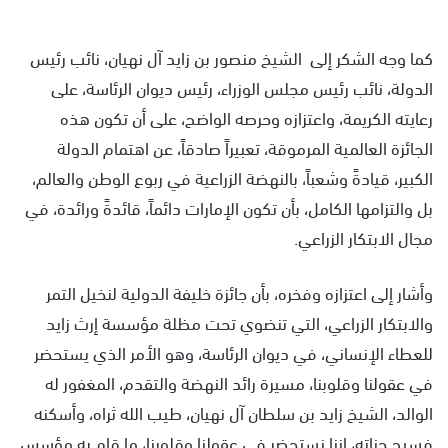
كما وجه الشكر إلى الشيخ منصور بن زايد آل نهيان، نائب رئيس
الدولة، نائب رئيس مجلس الوزراء، رئيس ديوان الرئاسة، على
رعايته الكريمة، واعتزازه وحرصه الواضح، على أن تكون هذه
الجائزة العالمية المرموقة، تعبيراً صادقاً، عن اهتمام الدولة
الكبير، قيادةً وشعباً، بالنهضة الزراعية في ربوع الوطن والعالم،
بل والتزامها الكامل، بأن تكون الإمارات دائماً، قائدةً ورائدة، في
مجال الابتكار الزراعي.
وأشار إلى اعتزازه وفخره، بأن جائزة خليفة الدولية لنخيل التمر
والابتكار الزراعي، التي تنضوي تحت مظلة مؤسسة إرث زايد
للعطاء الإنساني، في ديوان الرئاسة، وهو الأمر الذي يستحضر
في عقولنا وقلوبنا، مسيرة رائد النهضة والتقدم، المغفور له
الوالد، الشيخ زايد بن سلطان آل نهيان، طيب الله ثراه، وأسكنه
فسيح جناته، إننا نستحضر في عقولنا وقلوبنا، ما قام به مؤسس