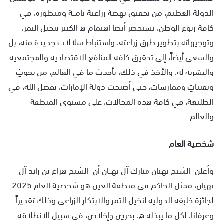
الدولة العظيم، من تحقيق نهضة زراعية نامية ومتطورة، في
كافة ربوع الوطن، نستحضر أيضاً اهتمام ه الكبير بنخيل التمر،
وتوجيهاته بتطوير طرق زراعته، واستنباط سلالات جديدة منه، بل
والسعي أيضاً، إلى تحقيق كافة المنافع الاقتصادية والمجتمعية
والبشرية له، والأخذ في ذلك، بأحدث ما في العالم، من بحوثٍ
وتقنياتٍ وممارسات، حتى أصبحت دولة الإمارات، بفضل الله، في
الطليعة، في كافة هذه المجالات، على مستوى المنطقة
والعالم.
شخصية العام
وأعلن الشيخ نهيان مبارك آل نهيان أن الشيخ هزاع بن زايد آل
نهيان، ممثل الحاكم في منطقة العين هو شخصية العام 2025
لجائزة خليفة الدولية لنخيل التمر والابتكار الزراعي وذلك تقديراً
وعرفانا، لكل ما يبذله ه، بحرصٍ وإخلاص، في سبيل الانطلاقة