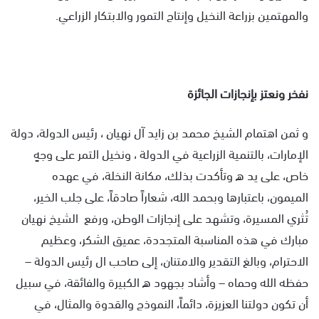
والمهتمين بزراعة النخيل وإنتاج التمور والابتكار الزراعي.
نفخر ونعتز بإنجازات الجائزة
و ثمن اهتمام الشيخ محمد بن زايد آل نهيان ، رئيس الدولة، دولة
الإمارات، بالتنمية الزراعية في الدولة ، ونخيل التمر على وجهٍ
خاص، على يد ه وتأكدت بذلك، مكانة النخلة، في عهده
الميمون، باعتبارها وبحمد الله، شعاراً صادقاً، على جلب الخير،
تُثري المسيرة، وتشهد على إنجازات الوطن، ورفع الشيخ نهيان
مبارك في هذه المناسبة المتجددة، عميق الشكر، وعظيم
الاحترام، وبالغ التقدير والامتنان، إلى صاحب ال رئيس الدولة –
حفظه الله وحماه – وأشاد بجهود ه الكبيرة والفائقة، في سبيل
أن تكون دولتنا العزيزة، دائماً، النموذج والقدوة والمثال، في