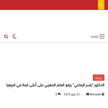
بح
الوضع ال
القائمة
رياضة
الدكتور “ياسر الرفاعي” يرفع العلم المغربي على أعلى قمة في افريقيا
Bentaleb
أ
22 مايو 2025
0
ر
س