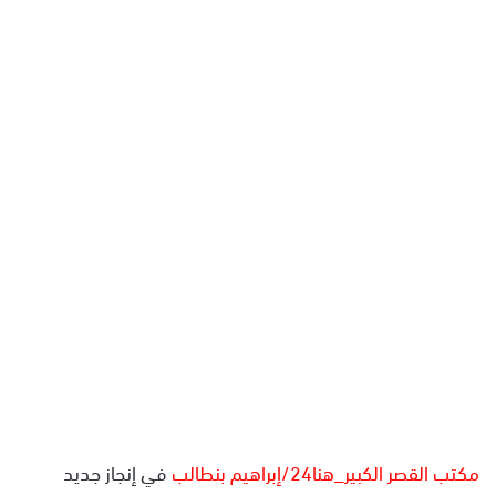
ل
ب
ر
ي
د
ا
إ
ل
ك
ت
ر
و
ن
ي
ا
مكتب القصر الكبير_هنا24/إبراهيم بنطالب
في إنجاز جديد