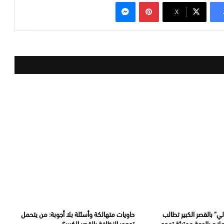
بينتيريست
ماسنجر
‫X
ي” بالقصر الكبير تطالب
حاويات متهالكة وأسئلة بلا أجوبة: من يتحمل
صلاح بالوعة مهترئة تهدد
تدهور النظافة بالقصر الكبير؟