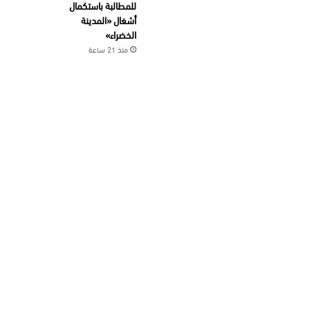
للمطالبة باستكمال
أشغال «المدينة
الخضراء»
منذ 21 ساعة