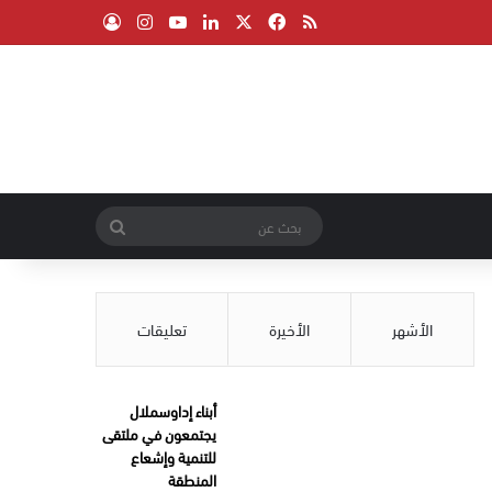
‫X
فيسبوك
ملخص الموقع RSS
لينكدإن
‫YouTube
انستقرام
تسجيل الدخول
بحث
عن
الأشهر
الأخيرة
تعليقات
أبناء إداوسملال
يجتمعون في ملتقى
للتنمية وإشعاع
المنطقة