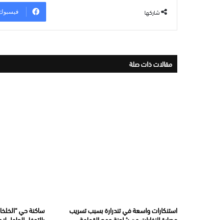
شاركها
فيسبوك
مقالات ذات صلة
استنكارات واسعة في تندرارة بسبب تسريب
ساكنة حي “الخلخال
عصارة النفايات من شاحنة جمع القمامة
بالتدخل العاجل لإ