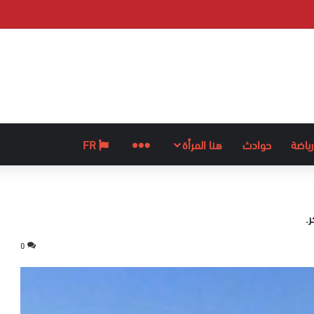
رياضة
حوادث
هنا المرأة
المزيد
FR
.
0