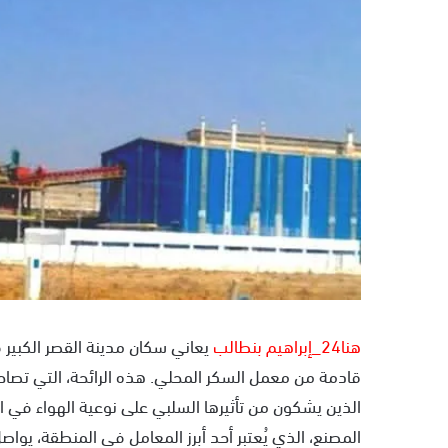
ر
ي
د
ا
إ
ل
ك
ت
ر
و
ن
ي
ا
هنا24_إبراهيم بنطالب
يعاني سكان مدينة القصر الكبير 
قادمة من معمل السكر المحلي. هذه الرائحة، التي تصاحب
الذين يشكون من تأثيرها السلبي على نوعية الهواء في ال
المصنع، الذي يُعتبر أحد أبرز المعامل في المنطقة، يوا