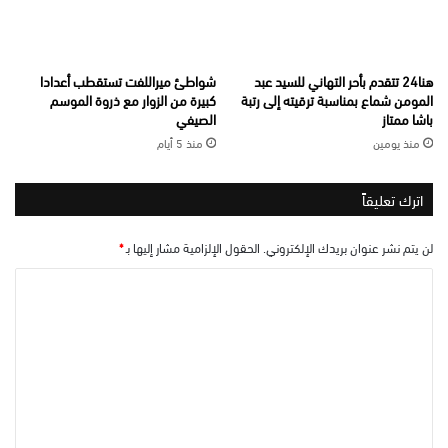
هنا24 تتقدم بأحر التهاني للسيد عبد
شواطئ ميراللفت تستقطب أعدادا
المومن شماع بمناسبة ترقيته إلى رتبة
كبيرة من الزوار مع ذروة الموسم
باشا ممتاز
الصيفي
منذ يومين
منذ 5 أيام
اترك تعليقاً
لن يتم نشر عنوان بريدك الإلكتروني.
الحقول الإلزامية مشار إليها بـ
*
ا
ل
ت
ع
ل
ي