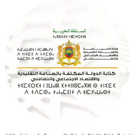
س
ل
ب
ر
ي
د
ا
إ
ل
ك
ت
ر
و
ن
ي
ا
تحت الرعاية الملكية السامية للملك محمد السادس، تنظم كتابة