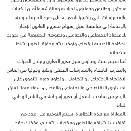
وباحثون وطنيون ودوليون، لدراسة ومناقشة وتثمين الخبرات
والمجهودات التي راكمها المغرب، على ضوء الخبرة الدولية،
بالإضافة إلى مناقشة سبل إسهام مشروع القانون الإطار
للاقتصاد الاجتماعي والتضامني ونصوصه التطبيقية في تجويد
الحكامة التدبيرية للقطاع، وتوفير بيئة محفزة لتطوير نشاط
منظماته.
كما سيتم بحث وتدارس سبل تعزيز التعاون وتبادل الخبرات
والتجارب الناجحة، والممارسات الفضلى وطنيا ودوليا في إنعاش
الاقتصاد الاجتماعي والتضامني، وتطوير دوره التنموي على
المستوى الاقتصادي والاجتماعي والمجالي، سواء فيما يتعلق
بالرفع من مناصب الشغل أو تعزيز إسهامه في الناتج الوطني
الخام.
بالموازاة مع هذه التظاهرة، سيتم التوقيع على عدد من
اتفاقيات الشراكة والتعاون ومذكرات التفاهم، وكذلك عقد
لقاءات ثنائية من أجل بناء شراكات تنموية رائدة، كما سيتم تنظيم