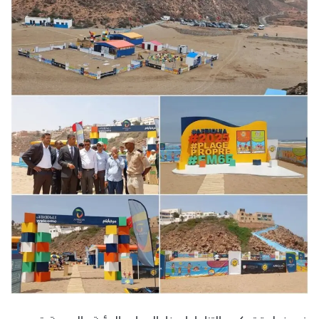
س
ل
ب
ر
ي
د
ا
إ
ل
ك
ت
ر
و
ن
ي
ا
في خطوة تعكس التزاما راسخا بالمعايير البيئية والصحية، تم