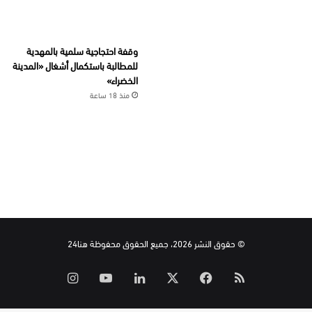
وقفة احتجاجية سلمية بالمهدية
للمطالبة باستكمال أشغال «المدينة
الخضراء»
منذ 18 ساعة
© حقوق النشر 2026، جميع الحقوق محفوظة هنا24
ملخص
‫X
فيسبوك
لينكدإن
‫YouTube
انستقرام
الموقع