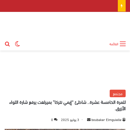
بح
الوضع ال
القائمة
مجتمع
للمرة الخامسة عشرة.. شاطئ “إيمي نتركا” بميرلفت يرفع شارة اللواء
الأزرق.
boubaker Elmguielle
أ
3 يوليو 2025
0
ر