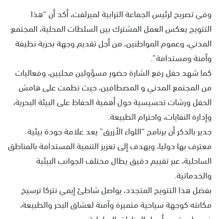
وفي تصريح لرئيس الجماعة الترابية لميرلفت، أكد أن “هذا
التتويج يعكس العمل المشترك بين السلطات المحلية، المجتمع
المدني، وعموم المواطنين، من أجل تقديم وجهة بحرية نظيفة
وآمنة ومستدامة”.
كما شهد حفل رفع الشارة حضور مسؤولين محليين، وفعاليات
من المجتمع المدني و المصطافين، حيث نظمت على هامش
الحفل ورشات تحسيسية حول أهمية الحفاظ على البيئة البحرية،
وإدارة النفايات، واحترام الطبيعة.
جدير بالذكر أن برنامج “اللواء الأزرق” يعد علامة جودة بيئية
معترف بها دوليا، ويهدف إلى تعزيز التنمية المستدامة بالمناطق
الساحلية، عبر تقييم دقيق يطال مختلف الجوانب البيئية
والخدماتية.
بفضل هذا التتويج المتجدد، يواصل شاطئ إيمي نتركا ترسيخ
مكانته كوجهة سياحية متميزة وآمنة لعشاق البحر والطبيعة،
في واحدة من أجمل المناطق الساحلية.