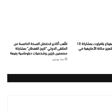
انطلاق أولمبياد تيفيناغ بتافراوت بمشاركة 10
تتأهب أكادير لاحتضان النسخة الخامسة من
تعزيز مكانة الأمازيغية في
الملتقى الدولي “تاريخ القفطان” بمشاركة
مصممين بارزين وشخصيات دبلوماسية رفيعة
منذ يومين