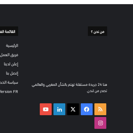
من نحن ؟
القائمة الف
الرئيسية
فريق العمل
إعلن لدينا
إتصل بنا
سياسة الخص
هنا 24 جريدة مستقلة تهتم بالشأن المغربي والعالمي
تصدر من لندن.
Version FR
ملخص
‫X
فيسبوك
لينكدإن
‫YouTube
الموقع
انستقرام
RSS