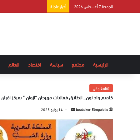
الجمعة 7 أغسطس 2026
أخبار عاجلة
الرئيسية
مجتمع
سياسة
اقتصاد
العالم
ثقافة وفن
كلميم واد نون…انطلاق فعاليات مهرجان “ازوان ” بمركز افران
boubaker Elmguielle
أ
14 يوليو 2025
ر
س
ل
ب