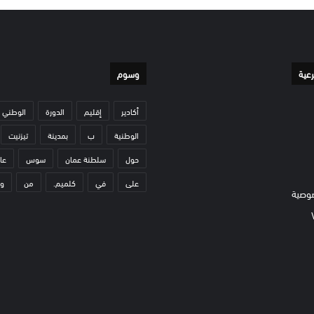
رعية
وسوم
أكادير
إقليم
الدورة
الوطني
الوطنية
ب
بمدينة
تيزنيت
حول
سلطنة عمان
سوس
عا
على
في
كلميم.
من
و
وصية