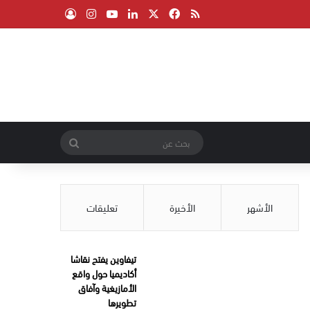
‫X
فيسبوك
ملخص الموقع RSS
لينكدإن
‫YouTube
انستقرام
تسجيل الدخول
بحث
عن
الأشهر
الأخيرة
تعليقات
تيفاوين يفتح نقاشا
أكاديميا حول واقع
الأمازيغية وآفاق
تطويرها