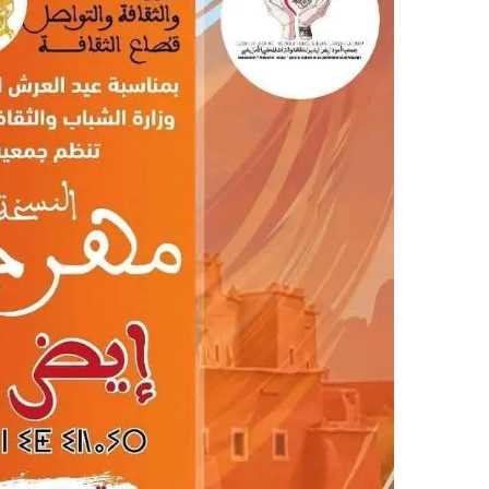
ر
ي
د
ا
إ
ل
ك
ت
ر
و
ن
ي
ا