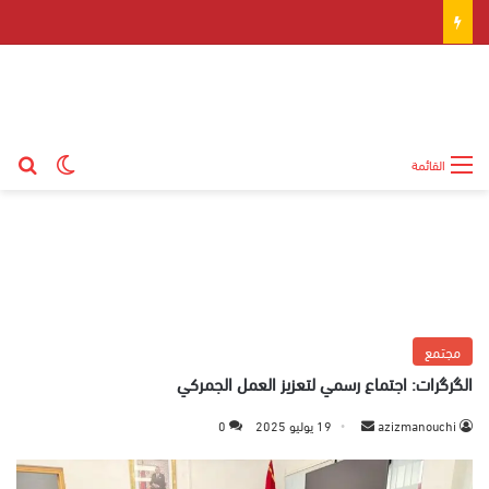
بح
الوضع ال
القائمة
مجتمع
الگرگرات: اجتماع رسمي لتعزيز العمل الجمركي
azizmanouchi
أ
19 يوليو 2025
0
ر
س