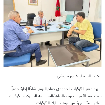
ل
ب
ر
ي
د
ا
إ
ل
ك
ت
ر
و
ن
مكتب القنيطرة/عزيز منوشي
ي
ا
شهد معبر الگرگرات الحدودي صباح اليوم نشاطًا إداريًا مميزًا،
حيث عقد الأمر بالصرف بالنيابة/المقاطعة الجمركية للگرگرات
لقاءً رسميًا مع رئيس فرقة جمارك الگرگرات.