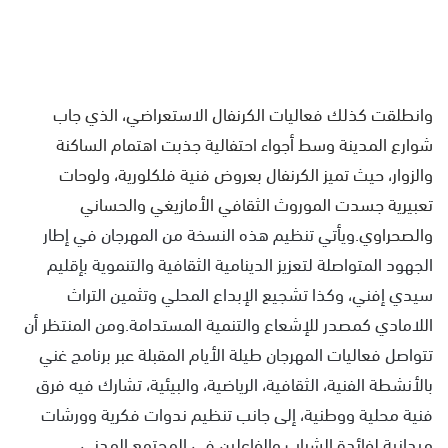
وانطلقت كذلك فعاليات الكرنفال الاستعراضي، الذي جاب
شوارع المدينة وسط أجواء احتفالية جذبت اهتمام الساكنة
والزوار، حيث تميز الكرنفال بعروض فنية فلكلورية، ولوحات
تعبيرية جسدت الموروث الثقافي الأمازيغي والحساني
والصحراوي.
ويأتي تنظيم هذه النسخة من المهرجان في إطار
الجهود المتواصلة لتعزيز الدينامية الثقافية والتنموية بإقليم
سيدي إفني، وكذا تشجيع الإبداع المحلي وتثمين التراث
اللامادي كمصدر للإشعاع والتنمية المستدامة.ومن المنتظر أن
تتواصل فعاليات المهرجان طيلة الأيام المقبلة عبر برنامج غني
بالأنشطة الفنية، الثقافية، الرياضية، والبيئية، تشارك فيه فرق
فنية محلية ووطنية، إلى جانب تنظيم ندوات فكرية وورشات
ميدانية لفائدة الشباب والفاعلين في المجتمع المدني.