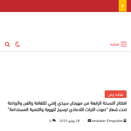
بح
الوضع ال
القائمة
ثقافة وفن
افتتاح النسخة الرابعة من مهرجان سيدي إفني للثقافة والفن والرياضة
تحت شعار “صوت التراث اللامادي ترسيخ للهوية والتنمية المستدامة”
boubaker Elmguielle
أ
28 يوليو 2025
0
ر