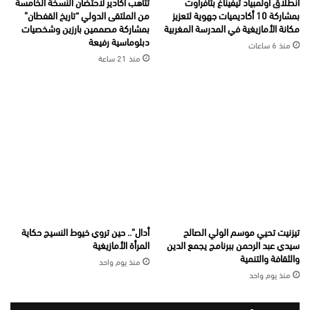
انطلاق أولمبياد تيفيناغ بتافراوت
تتأهب أكادير لاحتضان النسخة الخامسة
بمشاركة 10 أكاديميات جهوية لتعزيز
من الملتقى الدولي “تاريخ القفطان”
مكانة الأمازيغية في المدرسة المغربية
بمشاركة مصممين بارزين وشخصيات
دبلوماسية رفيعة
منذ 6 ساعات
منذ 21 ساعة
تيزنيت تحيي موسم الولي الصالح
أدال”.. حين تروي خيوط النسيج حكاية
سيدي عبد الرحمن ببرنامج يجمع الدين
المرأة الأمازيغية
والثقافة والتنمية
منذ يوم واحد
منذ يوم واحد