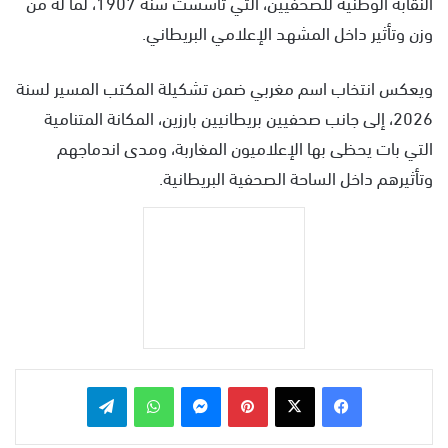
النقابة الوطنية للصحفيين، التي تأسست سنة 1907، لما له من
وزن وتأثير داخل المشهد الإعلامي البريطاني.
ويعكس انتخاب اسم مغربي ضمن تشكيلة المكتب المسير لسنة
2026، إلى جانب صحفيين بريطانيين بارزين، المكانة المتنامية
التي بات يحظى بها الإعلاميون المغاربة، ومدى اندماجهم
وتأثيرهم داخل الساحة الصحفية البريطانية.
بينتيريست
ماسنجر
واتساب
تيلقرام