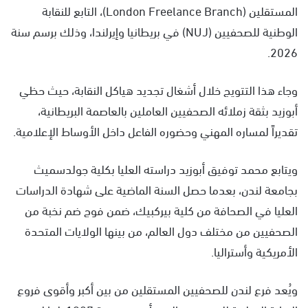
المستقلين (London Freelance Branch)، التابع للنقابة
الوطنية للصحفيين (NUJ) في بريطانيا وإيرلندا، وذلك برسم سنة
2026.
وجاء هذا التتويج خلال أشغال تجديد هياكل النقابة، حيث حظي
أبوزيد بثقة زملائه الصحفيين العاملين بالعاصمة البريطانية،
تقديراً لمساره المهني وحضوره الفاعل داخل الأوساط الإعلامية.
ويتابع محمد توفيق أبوزيد دراسته العليا بكلية جولدسميث
بجامعة لندن، بعدما حصل السنة الماضية على شهادة الدراسات
العليا في الصحافة من كلية بيركبيك، ضمن فوج ضم نخبة من
الصحفيين من مختلف دول العالم، من بينها الولايات المتحدة
الأمريكية وأستراليا.
ويُعد فرع لندن للصحفيين المستقلين من بين أكبر وأقوى فروع