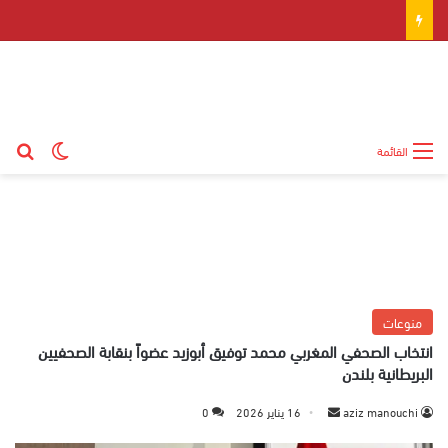
بح
الوضع ال
القائمة
منوعات
انتخاب الصحفي المغربي محمد توفيق أبوزيد عضواً بنقابة الصحفيين
البريطانية بلندن
aziz manouchi
أ
16 يناير 2026
0
ر