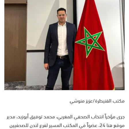
س
ل
ب
ر
ي
د
ا
إ
ل
ك
ت
ر
و
ن
مكتب القنيطرة/عزيز منوشي
ي
ا
جرى مؤخراً انتخاب الصحفي المغربي، محمد توفيق أبوزيد، مدير
موقع هنا 24، عضواً في المكتب المسير لفرع لندن للصحفيين