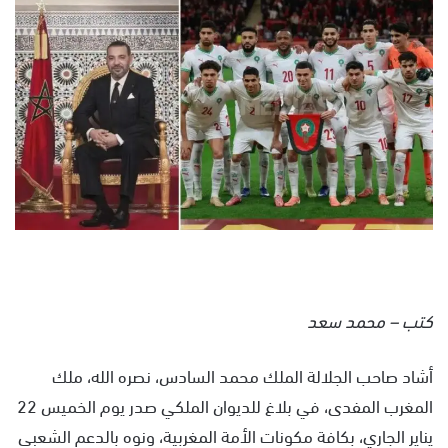
س
ل
ب
ر
ي
د
ا
إ
ل
ك
ت
ر
و
كتب – محمد سعد
ن
ي
أشاد صاحب الجلالة الملك محمد السادس، نصره الله، ملك
ا
المغرب المفدى، في بلاغ للديوان الملكي صدر يوم الخميس 22
يناير الجاري، بكافة مكونات الأمة المغربية، ونوه بالدعم الشعبي