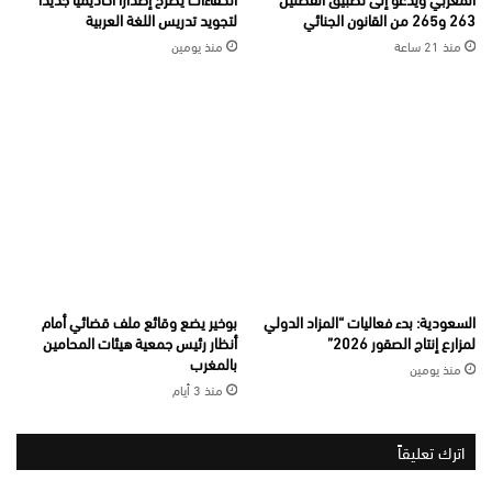
263 و265 من القانون الجنائي
لتجويد تدريس اللغة العربية
منذ 21 ساعة
منذ يومين
السعودية: بدء فعاليات “المزاد الدولي
بوخير يضع وقائع ملف قضائي أمام
لمزارع إنتاج الصقور 2026”
أنظار رئيس جمعية هيئات المحامين
بالمغرب
منذ يومين
منذ 3 أيام
اترك تعليقاً