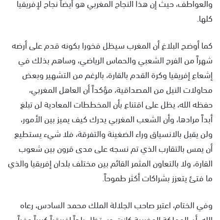
والعواطف، حيث إن هذا النجاح المغربي هو أيضاً نجاح لإفريقيا
كلها.
كما أوضح البلاغ أن المغرب سيظل فخورا بكونه قدم على أرضه
شهراً من الفرح الشعبي والحماس الرياضي، وساهم بذلك في
إشعاع إفريقيا وكرة القدم بالقارة، بالرغم من التشهير وبعض
محاولات النيل من المصداقية، مؤكداً أن العاهل المغربي،
حفظه الله، يظل على اقتناع بأن المخططات المعادية لن تبلغ
أبداً مرادها، وأن الشعب المغربي يدرك كيف يميز بين الأمور،
ولن يقبل بالانسياق وراء الضغينة والتفرقة، فلا شيء يستطيع
أن يمس بالتقارب الذي تم نسجه على مدى قرون بين شعوب
القارة، ولا بالتعاون المثمر القائم بين مختلف بلدان إفريقيا والذي
ما فتئ يتعزز بشراكات أكثر طموحاً.
وفي الختام، اعتبر صاحب الجلالة الملك محمد السادس، رعاه
الله، أن المملكة المغربية كانت وستظل بلداً إفريقياً كبيراً وفياً