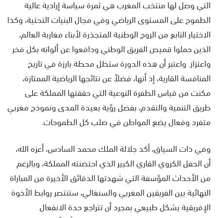
التي وصل لها منتخب المغرب هي ثمرة سياسة إرادية عالية
الطموح على المستوى الرياضي وفي مجال البنيات التحتية، وكذا
الاختيار النابع من الروح الوطنية المتجذرة لأبناء مغاربة العالم،
الذين حملوا قميص الفريق الوطني ودافعوا عن ألوانه بكل فخر
واعتزاز. واعتبر أن هذه الدورة ستظل محطة بارزة في تاريخ
المنافسة القارية، إذ أنها، فضلاً عن نتائجها الرياضية الممتازة،
مكنت من قياس الطفرة النوعية التي حققتها المملكة على
طريق التنمية والتقدم، بفضل رؤية بعيدة المدى ونموذج مغربي
متفرد وفعال يضع المواطن في صلب كل الطموحات.
وفي ذات السياق، أكد جلالة الملك محمد السادس، أعزه الله،
أن الحفل الكروي القاري الكبير الذي احتضنته المملكة، وبالرغم
من الأحداث المؤسفة التي شهدتها الدقائق الأخيرة من المباراة
النهائية بين الفريقين المغربي والسنغالي، ستنتصر روابط الأخوة
الإفريقية بشكل طبيعي بمجرد أن تتراجع حدة الانفعال