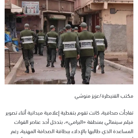
س
ل
ب
ر
ي
د
ا
إ
ل
ك
ت
ر
و
مكتب القنيطرة/عزيز منوشي
ن
ي
تفاجأت صحافية، كانت تقوم بتغطية إعلامية ميدانية أثناء تصوير
ا
فيلم سينمائي بمنطقة «البرامي»، بتدخل أحد عناصر القوات
المساعدة الذي طالبها بالإدلاء ببطاقة الصحافة المهنية، رغم