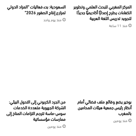
المركز المغربي للبحث العلمي وتطوير
السعودية: بدء فعاليات “المزاد الدولي
الكفاءات يطرح إصدارًا أكاديميًا جديدًا
لمزارع إنتاج الصقور 2026”
لتجويد تدريس اللغة العربية
منذ يوم واحد
منذ 11 ساعة
بوخير يضع وقائع ملف قضائي أمام
من الجرد الكربوني إلى التحول البيئي:
أنظار رئيس جمعية هيئات المحامين
الشركة الجهوية متعددة الخدمات
بالمغرب
سوس-ماسة تترجم التزامات المناخ إلى
ممارسات مؤسساتية
منذ يومين
منذ يومين