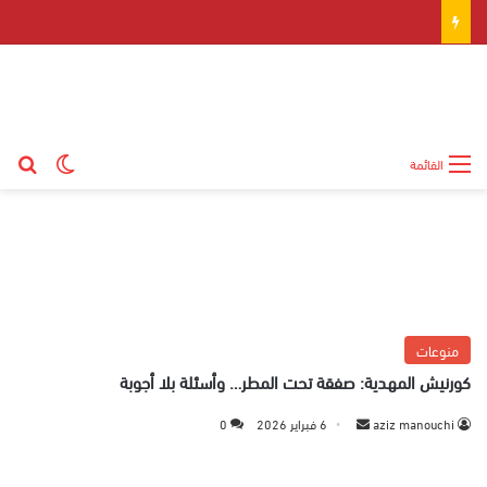
بح
الوضع ال
القائمة
منوعات
كورنيش المهدية: صفقة تحت المطر… وأسئلة بلا أجوبة
aziz manouchi
أ
6 فبراير 2026
0
ر
س