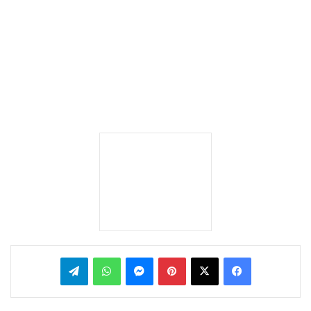
بينتيريست
ماسنجر
واتساب
تيلقرام