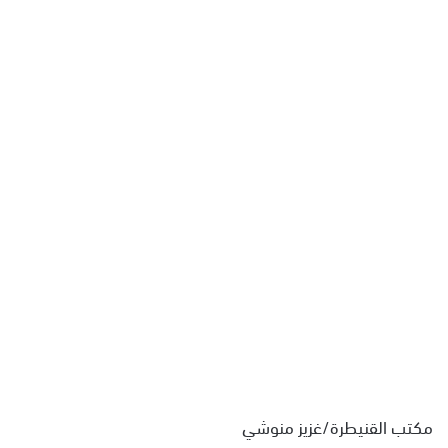
ل
ب
ر
ي
د
ا
إ
ل
ك
ت
ر
و
ن
ي
ا
مكتب القنيطرة/غزيز منوشي