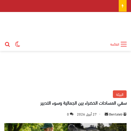
بح
الوضع ال
القائمة
البيئة
سقي المساحات الخضراء بين الجمالية وسوء التدبير
Bentaleb
أ
27 أبريل 2026
0
ر
س