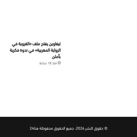
تيفاوين يفتح ملف «القروية في
الرواية المغربية» في ندوة فكرية
بأملن
منذ 18 ساعة
© حقوق النشر 2026، جميع الحقوق محفوظة هنا24