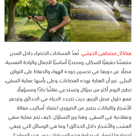
ل
ب
ر
ي
د
ا
إ
هنا24_مصطفى الحرشي
تُعدّ المساحات الخضراء داخل المدن
ل
متنفسًا حقيقيًا للسكان، ومصدرًا أساسيًا للجمال والراحة النفسية،
ك
فضلًا عن دورها في تحسين جودة الهواء والحفاظ على التوازن
ت
ر
البيئي. غير أن العناية بهذه الفضاءات، وعلى رأسها عملية السقي،
و
تطرح اليوم أكثر من سؤال وتستدعي نقاشًا جادًا ومسؤولًا.
ن
فمع حلول فصل الربيع، حيث تتجدد الحياة في الحدائق وتزدهر
ي
الأشجار والنباتات، يصبح من الضروري اعتماد أساليب فعالة
ا
وعقلانية في السقي. وهنا يبرز التساؤل: كيف تتم عملية سقي
العشب والأشجار داخل الحدائق؟ وما هي الوسائل التي ينبغي
اعتمادها لضمان استدامة هذه المساحات دون هدر الموارد؟