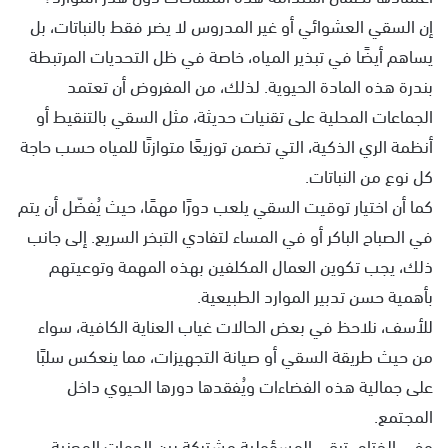
إن السقي العشوائي أو غير المدروس لا يضر فقط بالنباتات، بل
يساهم أيضًا في تبذير المياه، خاصة في ظل التحديات المرتبطة
بندرة هذه المادة الحيوية. لذلك، من المفروض أن تعتمد
الجماعات المحلية على تقنيات حديثة، مثل السقي بالتنقيط أو
أنظمة الري الذكية، التي تضمن توزيعًا متوازنًا للمياه حسب حاجة
كل نوع من النباتات.
كما أن اختيار توقيت السقي يلعب دورًا مهمًا، حيث يُفضّل أن يتم
في الصباح الباكر أو في المساء لتفادي التبخر السريع. إلى جانب
ذلك، يجب تكوين العمال المكلفين بهذه المهمة وتوعيتهم
بأهمية حسن تدبير الموارد الطبيعية.
للأسف، نلاحظ في بعض الحالات غياب العناية الكافية، سواء
من حيث طريقة السقي أو صيانة التجهيزات، مما ينعكس سلبًا
على جمالية هذه الفضاءات ويُفقدها دورها الحيوي داخل
المجتمع.
وفي الختام، تبقى المسؤولية مشتركة بين الجهات المعنية