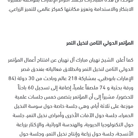
الابتكار والاستدامة وتعزيز مكانتها كمركز عالمي للتميز الزراعي.
المؤتمر الدولي الثامن لنخيل التمر
كما أعلن الشيخ نهيان مبارك آل نهيان عن افتتاح أعمال المؤتمر
الدولي الثامن لنخيل التمر وانطلاق فعالياته بفندق قصر
الإمارات بابوظبي، بمشاركة 218 عالم وباحث من 30 دولة (84
ورقة بحثية و 74 ملصقاً علمياً، إضافة إلى تسجيل 60 باحثاً
للحضور)، مشيراً إلى أن المؤتمر يتضمن خمس جلسات علمية
موزعة على ثلاثة أيام، وهي جلسة خاصة حول سوسة النخيل
الحمراء، جلسة حول الآفات الأخرى وأمراض نخيل التمر، جلسة
حول التكنولوجيا الحيوية، والهندسة الوراثية، والإكثار بزراعة
الأنسجة، جلسة حول زراعة وإنتاج نخيل التمر، وجلسة حول