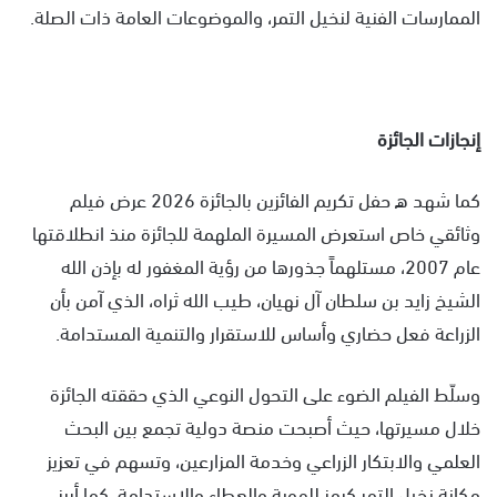
الممارسات الفنية لنخيل التمر، والموضوعات العامة ذات الصلة.
إنجازات الجائزة
كما شهد ه حفل تكريم الفائزين بالجائزة 2026 عرض فيلم
وثائقي خاص استعرض المسيرة الملهمة للجائزة منذ انطلاقتها
عام 2007، مستلهماً جذورها من رؤية المغفور له بإذن الله
الشيخ زايد بن سلطان آل نهيان، طيب الله ثراه، الذي آمن بأن
الزراعة فعل حضاري وأساس للاستقرار والتنمية المستدامة.
وسلّط الفيلم الضوء على التحول النوعي الذي حققته الجائزة
خلال مسيرتها، حيث أصبحت منصة دولية تجمع بين البحث
العلمي والابتكار الزراعي وخدمة المزارعين، وتسهم في تعزيز
مكانة نخيل التمر كرمز للهوية والعطاء والاستدامة. كما أبرز