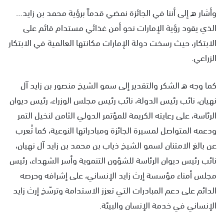
وأشار ه إلى أننا في الجائزة نمضي قدماً برؤية محمد بن زايد…
الذي يقود رؤية الإمارات نحو أمن غذائي مستدام قائم على
الابتكار، حيث رسخت دولة الإمارات مكانتها العالمية في الابتكار
الزراعي.
كما وجه ه الشكر والتقدير إلى سمو الشيخ منصور بن زايد آل
نهيان، نائب رئيس الدولة، نائب رئيس مجلس الوزراء، رئيس ديوان
الرئاسة، على رعايته الكريمة للمؤتمر الدولي الثامن لنخيل التمر
ودعمه المتواصل لمسيرة الجائزة ومبادراتها النوعية، كما تُعرب
عن بالغ الامتنان لسمو الشيخ ذياب بن محمد بن زايد آل نهيان،
نائب رئيس ديوان الرئاسة للشؤون التنموية وأسر الشهداء، رئيس
مجلس أمناء مؤسسة إرث زايد الإنساني، على إشرافه وحرصه
الدائم على دعم المبادرات التي تعزز الاستدامة وترسّخ إرث زايد
الإنساني في خدمة الإنسان والبيئة.