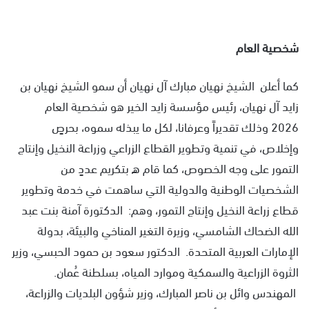
شخصية العام
كما أعلن الشيخ نهيان مبارك آل نهيان أن سمو الشيخ نهيان بن
زايد آل نهيان، رئيس مؤسسة زايد الخير هو شخصية العام
2026 وذلك تقديراً وعرفانا، لكل ما يبذله سموه، بحرصٍ
وإخلاص، في تنمية وتطوير القطاع الزراعي وزراعة النخيل وإنتاج
التمور على وجه الخصوص، كما قام ه بتكريم عددٍ من
الشخصيات الوطنية والدولية التي ساهمت في خدمة وتطوير
قطاع زراعة النخيل وإنتاج التمور، وهم: الدكتورة آمنة بنت عبد
الله الضحاك الشامسي، وزيرة التغير المناخي والبيئة، بدولة
الإمارات العربية المتحدة. الدكتور سعود بن حمود الحبسي، وزير
الثروة الزراعية والسمكية وموارد المياه، بسلطنة عُمان.
المهندس وائل بن ناصر المبارك، وزير شؤون البلديات والزراعة،