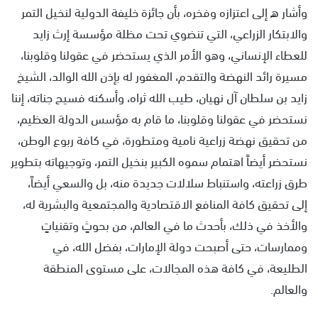
وأشار ه إلى اعتزازه وفخره، بأن جائزة خليفة الدولية لنخيل التمر
والابتكار الزراعي، التي تنضوي تحت مظلة مؤسسة إرث زايد
للعطاء الإنساني، وهو الأمر الذي يستحضر في عقولنا وقلوبنا،
مسيرة رائد النهضة والتقدم، المغفور له بإذن الله الوالد، الشيخ
زايد بن سلطان آل نهيان، طيب الله ثراه، وأسكنه فسيح جناته، إننا
نستحضر في عقولنا وقلوبنا، ما قام به مؤسس الدولة العظيم،
من تحقيق نهضة زراعية نامية ومتطورة، في كافة ربوع الوطن،
نستحضر أيضاً اهتمام سموه الكبير بنخيل التمر، وتوجيهاته بتطوير
طرق زراعته، واستنباط سلالات جديدة منه، بل والسعي أيضاً،
إلى تحقيق كافة المنافع الاقتصادية والمجتمعية والبشرية له،
والأخذ في ذلك، بأحدث ما في العالم، من بحوثٍ وتقنياتٍ
وممارسات، حتى أصبحت دولة الإمارات، بفضل الله، في
الطليعة، في كافة هذه المجالات، على مستوى المنطقة
والعالم.