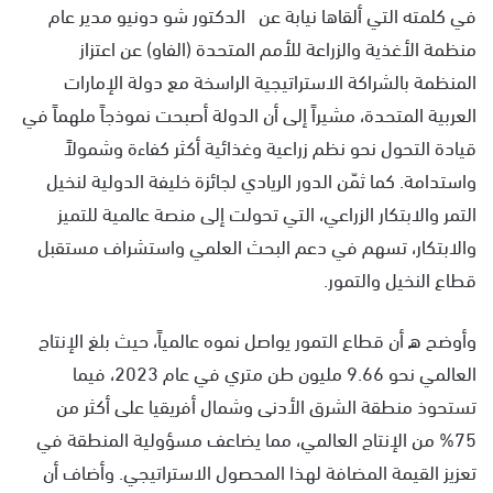
في كلمته التي ألقاها نيابة عن الدكتور شو دونيو مدير عام
منظمة الأغذية والزراعة للأمم المتحدة (الفاو) عن اعتزاز
المنظمة بالشراكة الاستراتيجية الراسخة مع دولة الإمارات
العربية المتحدة، مشيراً إلى أن الدولة أصبحت نموذجاً ملهماً في
قيادة التحول نحو نظم زراعية وغذائية أكثر كفاءة وشمولاً
واستدامة. كما ثمّن الدور الريادي لجائزة خليفة الدولية لنخيل
التمر والابتكار الزراعي، التي تحولت إلى منصة عالمية للتميز
والابتكار، تسهم في دعم البحث العلمي واستشراف مستقبل
قطاع النخيل والتمور.
وأوضح ه أن قطاع التمور يواصل نموه عالمياً، حيث بلغ الإنتاج
العالمي نحو 9.66 مليون طن متري في عام 2023، فيما
تستحوذ منطقة الشرق الأدنى وشمال أفريقيا على أكثر من
75% من الإنتاج العالمي، مما يضاعف مسؤولية المنطقة في
تعزيز القيمة المضافة لهذا المحصول الاستراتيجي. وأضاف أن