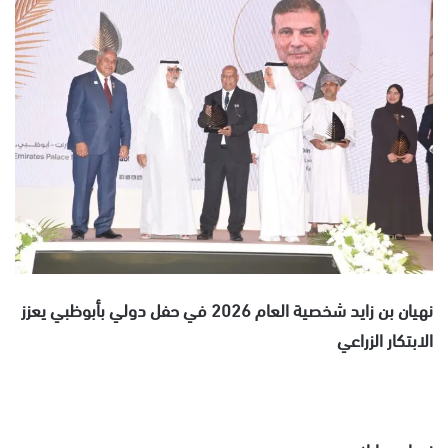
س
ل
ب
ر
ي
د
ا
إ
ل
ك
ت
ر
و
نهيان بن زايد شخصية العام 2026 في حفل دولي بأبوظبي يعزز
ن
الابتكار الزراعي
ي
ا