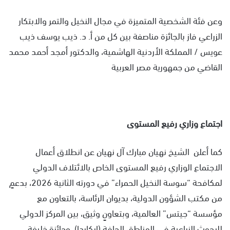
وعن فئة الشخصية المتميزة في مجال النخيل والتمر والابتكار
الزراعي فاز بالجائزة مناصفة بين كل من أ. د. ذيب يوسف ذيب
عويس / المملكة الأردنية الهاشمية، والدكتور أمجد أحمد محمد
القاضي من جمهورية مصر العربية
اجتماع وزاري رفيع المستوى
كما أعلن الشيخ نهيان مبارك آل نهيان عن انطلاق أعمال
الاجتماع الوزاري رفيع المستوى الخاص بالائتلاف الدولي
لمكافحة “سوسة النخيل الحمراء” في دورته الثانية 2026، بدعمٍ
من مكتب الشؤون الدولية، بديوان الرئاسة، بالتعاون مع
مؤسسة “جيتس” العالمية، وبتعاونٍ وثيق، بين المركز الدولي
للبحوث الزراعية في المناطق الجافة (إيكاردا)، وجائزة خليفة