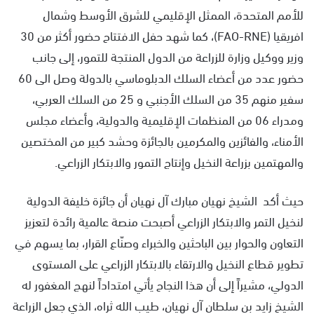
للأمم المتحدة، الممثل الإقليمي للشرق الأوسط وشمال
افريقيا (FAO-RNE)، كما شهد حفل الافتتاح حضور أكثر من 30
وزير ووكيل وزارة للزراعة من الدول المنتجة للتمور، إلى جانب
حضور عدد من أعضاء السلك الدبلوماسي بالدولة وصل الى 60
سفير منهم 35 من السلك الأجنبي و 25 من السلك العربي،
ومدراء 06 من المنظمات الإقليمية والدولية، وأعضاء مجلس
الأمناء، والفائزين والمكرمين بالجائزة وحشد كبير من المختصين
والمهتمين بزراعة النخيل وإنتاج التمور والابتكار الزراعي.
حيث أكد الشيخ نهيان مبارك آل نهيان أن جائزة خليفة الدولية
لنخيل التمر والابتكار الزراعي أصبحت منصة عالمية رائدة لتعزيز
التعاون والحوار بين الباحثين والخبراء وصنّاع القرار، بما يسهم في
تطوير قطاع النخيل والارتقاء بالابتكار الزراعي على المستوى
الدولي، مشيراً إلى أن هذا النجاح يأتي امتداداً لنهج المغفور له
الشيخ زايد بن سلطان آل نهيان، طيب الله ثراه، الذي جعل الزراعة