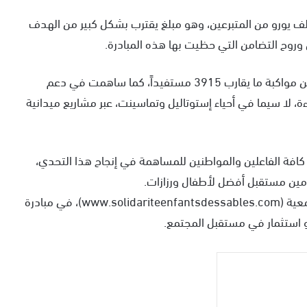
ى حدود كتابة هذه السطور، تم جمع ما يزيد عن 33 ألف يورو من المتبرعين، وهو مبلغ يقترب بشكل كبير من الهدف
وح التضامن التي حظيت بها هذه المبادرة.
ومنذ تأسيسها قبل أزيد من 15 سنة، تمكنت الجمعية من مواكبة ما يقارب 3915 مستفيداً، كما ساهمت في دعم
 لا سيما في أحياء إستوتاليل وتماسينت، عبر مشاريع ميدانية
ى كافة الفاعلين والمواطنين للمساهمة في إنجاح هذا التحدي،
أمين مستقبل أفضل لأطفال ورزازات.
وتظل أبواب المشاركة مفتوحة عبر الموقع الرسمي للجمعية (www.solidariteenfantsdessables.com)، في مبادرة
 استثمار في مستقبل المجتمع.