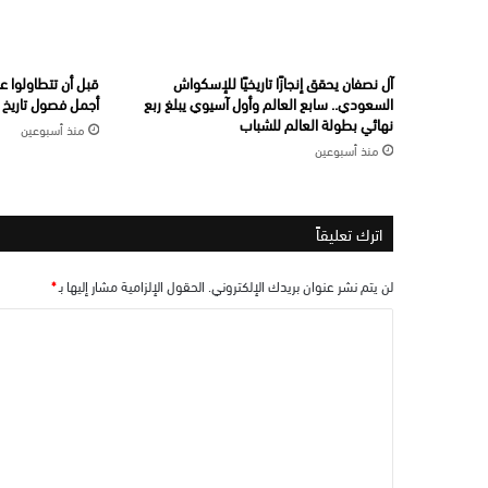
آل نصفان يحقق إنجازًا تاريخيًا للإسكواش
قبل أن تتطاولوا ع
السعودي.. سابع العالم وأول آسيوي يبلغ ربع
أجمل فصول تاريخ ال
نهائي بطولة العالم للشباب
منذ أسبوعين
منذ أسبوعين
اترك تعليقاً
لن يتم نشر عنوان بريدك الإلكتروني.
الحقول الإلزامية مشار إليها بـ
*
ا
ل
ت
ع
ل
ي