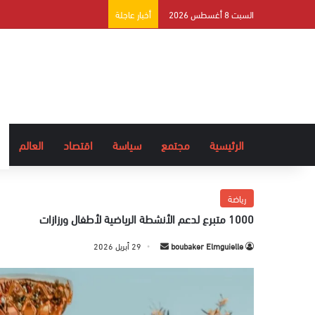
السبت 8 أغسطس 2026
أخبار عاجلة
الرئيسية
مجتمع
سياسة
اقتصاد
العالم
رياضة
1000 متبرع لدعم الأنشطة الرياضية لأطفال ورزازات
boubaker Elmguielle
أ
29 أبريل 2026
ر
س
ل
ب