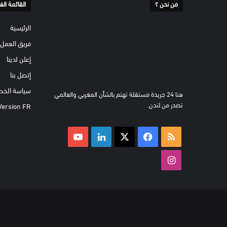
من نحن ؟
القائمة الف
الرئيسية
فريق العمل
إعلن لدينا
إتصل بنا
سياسة الخص
هنا 24 جريدة مستقلة تهتم بالشأن المغربي والعالمي
تصدر من لندن.
Version FR
ملخص
‫X
فيسبوك
لينكدإن
‫YouTube
الموقع
انستقرام
RSS