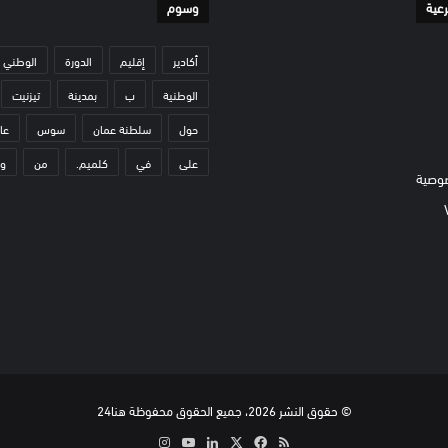
رعية
وسوم
أكادير
إقليم
الدورة
الوطني
الوطنية
ب
بمدينة
تيزنيت
حول
سلطنة عمان
سوس
عا
على
في
كلميم.
من
و
وصية
© حقوق النشر 2026، جميع الحقوق محفوظة هنا24
ملخص
‫X
فيسبوك
لينكدإن
‫YouTube
انستقرام