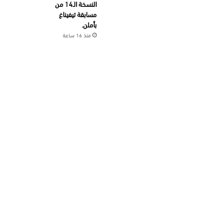
النسخة الـ14 من
مسابقة تيفيناغ
بأملن.
منذ 16 ساعة