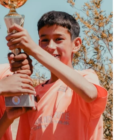
ر
ي
د
ا
إ
ل
ك
ت
ر
و
ن
ي
ا