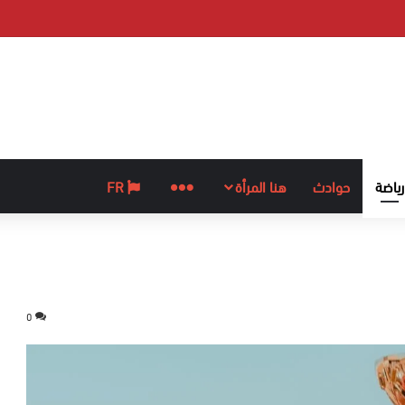
رياضة
حوادث
هنا المرأة
المزيد
FR
0