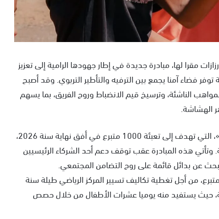
ات مقرا لها، مبادرة جديدة في إطار جهودها الرامية إلى تعزيز
وفر فضاء آمنا يجمع بين الترفيه والتأطير التربوي. وقد أصبح
لمواهب الناشئة، وترسيخ قيم الانضباط وروح الفريق، بما يسهم
 الهشاشة.
وفي هذا الإطار، أطلقت الجمعية مبادرة «تحدي الألف»، التي تهدف إلى تعبئة 1000 متبرع في أفق نهاية سنة 2026،
. وتأتي هذه المبادرة عقب توقف دعم أحد الشركاء الرئيسيين
بحث عن بدائل قائمة على روح التضامن المجتمعي.
 1000 مساهمة بقيمة 40 يورو لكل متبرع، من أجل تغطية تكاليف تسيير المركز الرياضي طيلة سنة
جمعية، حيث يستفيد منه يوميا عشرات الأطفال من خلال حصص