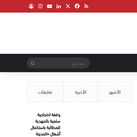
‫X
فيسبوك
ملخص الموقع RSS
لينكدإن
‫YouTube
انستقرام
تسجيل الدخول
بحث
عن
الأشهر
الأخيرة
تعليقات
وقفة احتجاجية
سلمية بالمهدية
للمطالبة باستكمال
أشغال «المدينة