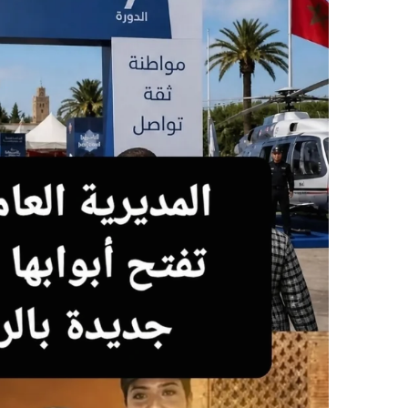
ر
ي
د
ا
إ
ل
ك
ت
ر
و
ن
ي
ا