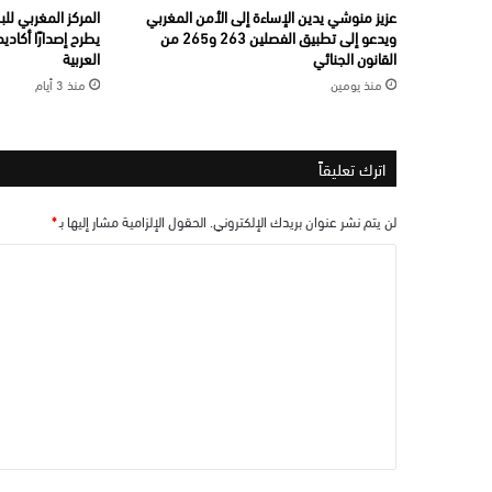
عزيز منوشي يدين الإساءة إلى الأمن المغربي
المركز المغربي لل
ويدعو إلى تطبيق الفصلين 263 و265 من
يطرح إصدارًا أكاديم
القانون الجنائي
العربية
منذ يومين
منذ 3 أيام
اترك تعليقاً
لن يتم نشر عنوان بريدك الإلكتروني.
الحقول الإلزامية مشار إليها بـ
*
ا
ل
ت
ع
ل
ي
ق
*