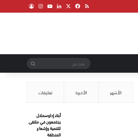
‫X
فيسبوك
ملخص الموقع RSS
لينكدإن
‫YouTube
انستقرام
تسجيل الدخول
بحث
عن
الأشهر
الأخيرة
تعليقات
أبناء إداوسملال
يجتمعون في ملتقى
للتنمية وإشعاع
المنطقة