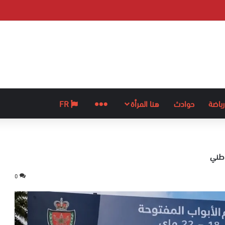
رياضة
حوادث
هنا المرأة
المزيد
FR
وطني
0