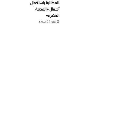
للمطالبة باستكمال
أشغال «المدينة
الخضراء»
منذ 22 ساعة