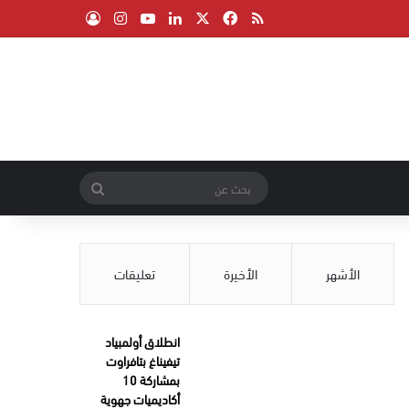
‫X
فيسبوك
ملخص الموقع RSS
لينكدإن
‫YouTube
انستقرام
تسجيل الدخول
بحث
عن
الأشهر
الأخيرة
تعليقات
انطلاق أولمبياد
تيفيناغ بتافراوت
بمشاركة 10
أكاديميات جهوية