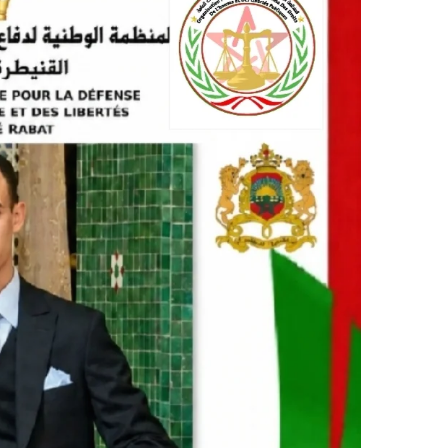
ر
ي
د
ا
إ
ل
ك
ت
ر
و
ن
ي
ا