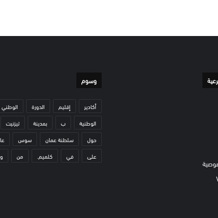
رعية
وسوم
أكادير
إقليم
الدورة
الوطني
الوطنية
ب
بمدينة
تيزنيت
حول
سلطنة عمان
سوس
عا
على
في
كلميم.
من
و
وصية