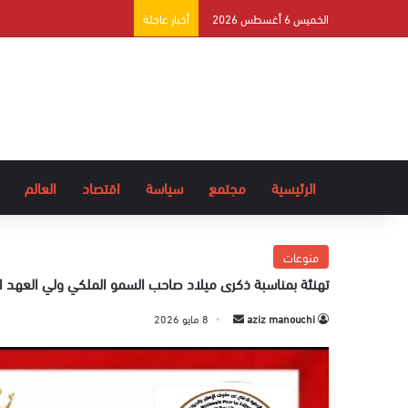
الخميس 6 أغسطس 2026
أخبار عاجلة
الرئيسية
مجتمع
سياسة
اقتصاد
العالم
منوعات
تهنئة بمناسبة ذكرى ميلاد صاحب السمو الملكي ولي العهد ا
aziz manouchi
أ
8 مايو 2026
ر
س
ل
ب