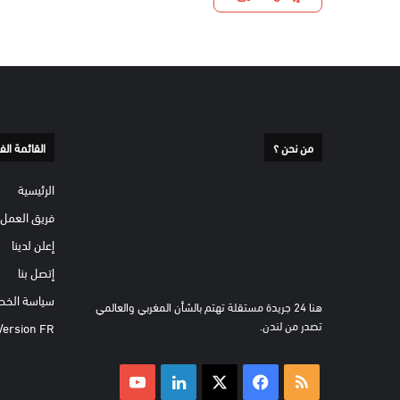
من نحن ؟
القائمة الف
الرئيسية
فريق العمل
إعلن لدينا
إتصل بنا
سياسة الخص
هنا 24 جريدة مستقلة تهتم بالشأن المغربي والعالمي
تصدر من لندن.
Version FR
ملخص
‫X
فيسبوك
لينكدإن
‫YouTube