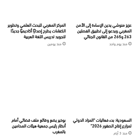
عزيز منوشي يدين الإساءة إلى الأمن
المركز المغربي للبحث العلمي وتطوير
المغربي ويدعو إلى تطبيق الفصلين
الكفاءات يطرح إصدارًا أكاديميًا جديدًا
263 و265 من القانون الجنائي
لتجويد تدريس اللغة العربية
منذ يوم واحد
منذ يومين
السعودية: بدء فعاليات “المزاد الدولي
بوخير يضع وقائع ملف قضائي أمام
لمزارع إنتاج الصقور 2026”
أنظار رئيس جمعية هيئات المحامين
بالمغرب
منذ 3 أيام