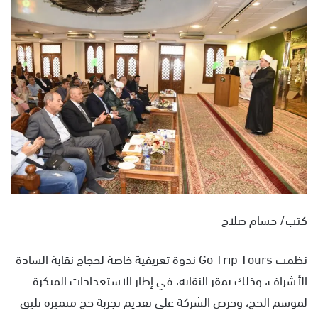
س
ل
ب
ر
ي
د
ا
إ
ل
ك
ت
ر
و
كتب/ حسام صلاح
ن
ي
نظمت Go Trip Tours ندوة تعريفية خاصة لحجاج نقابة السادة
ا
الأشراف، وذلك بمقر النقابة، في إطار الاستعدادات المبكرة
لموسم الحج، وحرص الشركة على تقديم تجربة حج متميزة تليق