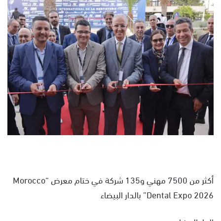
س
ل
ب
ر
ي
د
ا
إ
ل
ك
ت
ر
و
ن
ي
أكثر من 7500 مهني و135 شركة في ختام معرض “Morocco
ا
Dental Expo 2026” بالدار البيضاء