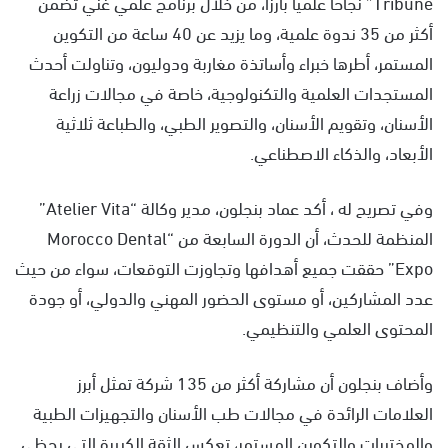
Tribune” نجاحا علميا بارزا، من خلال برنامج علمي غني تضمن
أكثر من 35 ندوة علمية، وما يزيد عن 40 ساعة من التكوين
المستمر، أطرها خبراء وأساتذة مغاربة ودوليون، وتناولت أحدث
المستجدات العلمية والتكنولوجية، خاصة في مجالات زراعة
الأسنان، وتقويم الأسنان، والتصوير الطبي، والطباعة ثلاثية
الأبعاد، والذكاء الاصطناعي.
وفي تصريح له ، أكد عماد بنجلون، مدير وكالة “Atelier Vita”
المنظمة للحدث، أن الدورة السابعة من “Morocco Dental
Expo” حققت جميع أهدافها وتجاوزت التوقعات، سواء من حيث
عدد المشاركين، أو مستوى الحضور المهني والدولي، أو جودة
المحتوى العلمي والتنظيمي.
وأضاف بنجلون أن مشاركة أكثر من 135 شركة تمثل أبرز
العلامات الرائدة في مجالات طب الأسنان والتجهيزات الطبية
والمختبرات والتكوين المستمر، تعكس الثقة الكبيرة التي يحظى