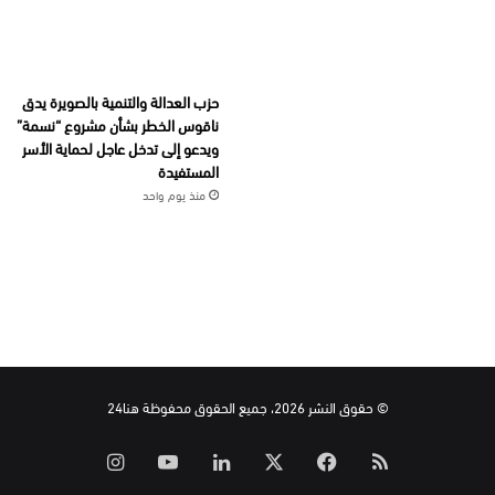
حزب العدالة والتنمية بالصويرة يدق
ناقوس الخطر بشأن مشروع “نسمة”
ويدعو إلى تدخل عاجل لحماية الأسر
المستفيدة
منذ يوم واحد
© حقوق النشر 2026، جميع الحقوق محفوظة هنا24
ملخص
‫X
فيسبوك
لينكدإن
‫YouTube
انستقرام