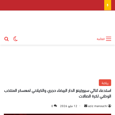
بح
الوضع ال
القائمة
رياضة
استدعاء ثنائي سبورتينغ الدار البيضاء حجري والكيلاني لمعسكر المنتخب
الوطني لكرة الصالات
aziz manouchi
أ
12 مايو 2026
0
ر