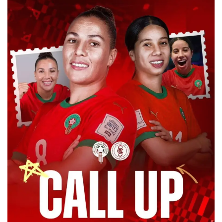
س
ل
ب
ر
ي
د
ا
إ
ل
ك
ت
ر
و
ن
ي
ا