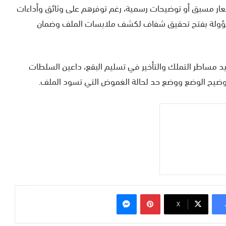
ار مسبق أو توضيحات رسمية، رغم توفرهم على وثائق وأداءات
لمسؤولة بفتح تحقيق شفاف لكشف ملابسات الملف وضمان
 مساطر التملك والتأخير في تسليم البقع، داعين السلطات
توضيح الوضع ووضع حد لحالة الغموض التي تسود الملف.
بينتيريست
ماسنجر
‫X