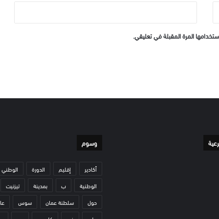
ستخدامها المرة المقبلة في تعليقي.
رعية
وسوم
أكادير
إقليم
الدورة
الوطني
الوطنية
ب
بمدينة
تيزنيت
حول
سلطنة عمان
سوس
عا
على
في
كلميم.
من
و