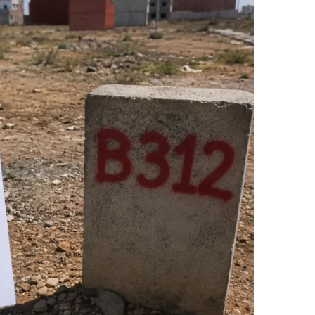
ر
ي
د
ا
إ
ل
ك
ت
ر
و
ن
ي
ا