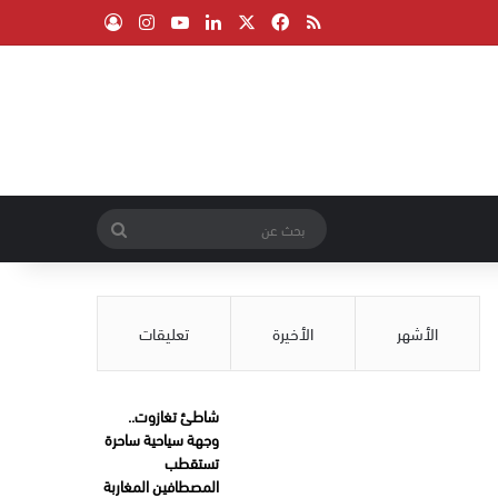
‫X
فيسبوك
ملخص الموقع RSS
لينكدإن
‫YouTube
انستقرام
تسجيل الدخول
بحث
عن
الأشهر
الأخيرة
تعليقات
شاطئ تغازوت..
وجهة سياحية ساحرة
تستقطب
المصطافين المغاربة