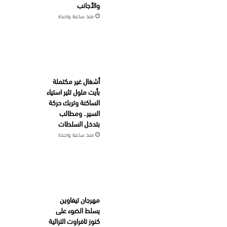
والأجانب
منذ ساعة واحدة
أشغال غير مكتملة
بأيت ملول تثير استياء
الساكنة وتربك حركة
السير.. ومطالب
بتدخل السلطات
منذ ساعة واحدة
مهرجان تيفاوين
يسلط الضوء على
كنوز تافراوت التراثية