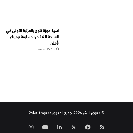
آسية موزنا تتوج بالمرتبة الأولى في
النسخة الـ14 من مسابقة تيفيناغ
بأملن.
منذ 15 ساعة
© حقوق النشر 2026، جميع الحقوق محفوظة هنا24
ملخص
‫X
فيسبوك
لينكدإن
‫YouTube
انستقرام