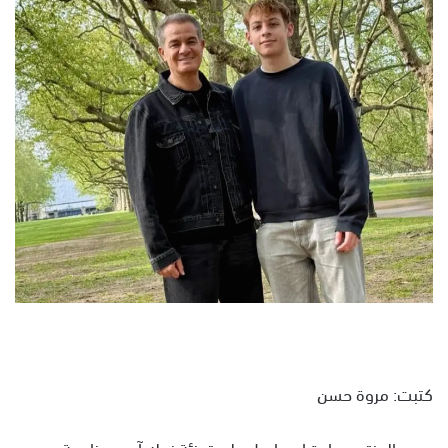
ل
ب
ر
ي
د
ا
إ
ل
ك
ت
ر
و
ن
ي
ا
كتبت: مروة حسن
حرص المنتج حمادة إسماعيل على تهنئة نجله آدم بمناسبة عيد