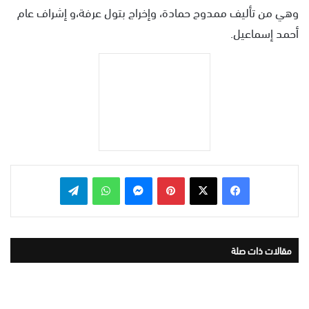
وهي من تأليف ممدوح حمادة، وإخراج بتول عرفة،و إشراف عام
أحمد إسماعيل.
بينتيريست
ماسنجر
واتساب
تيلقرام
مقالات ذات صلة