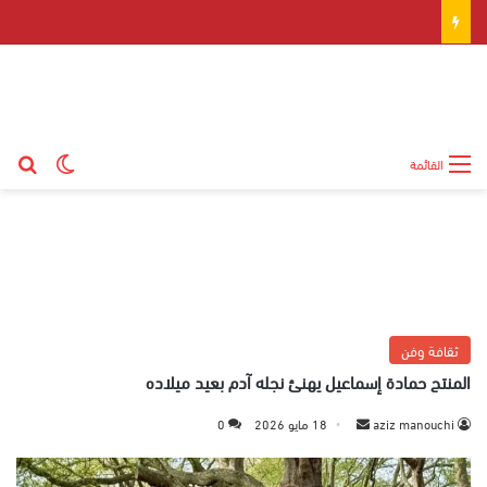
بح
الوضع ال
القائمة
ثقافة وفن
المنتج حمادة إسماعيل يهنئ نجله آدم بعيد ميلاده
aziz manouchi
أ
18 مايو 2026
0
ر
س