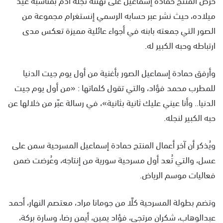
ميلاده، حيث نشر عبر حسابه الرسمي إنستغرام مجموعة من
الصور التي جمعته بابنه في أجواء عائلية مميزة تعكس مدى
ارتباطه وحبه الكبير له.
وأرفق حمادة إسماعيل الصور بأغنية من أول يوم جيت الدنيا
للمطرب محمد فؤاد، والتي تقول كلماتها : «من أول يوم جيت
الدنيا.. وأنا عيني عليك ثانية بثانية»، في رسالة عبّر من خلالها عن
حبه الكبير لنجله.
ويُذكر أن آخر أعمال المنتج حمادة إسماعيل المسرحية سمن على
عسل، والتي تُعد أول مسرحية سورية من إنتاجه، وعُرضت ضمن
فعاليات موسم الرياض.
وتضم بطولة المسرحية كلًا من جومانا مراد، معتصم النهار، أحمد
عبدالوهاب، شكران مرتجى، فؤاد يمين، أيمن رضا، وسارة بركة،