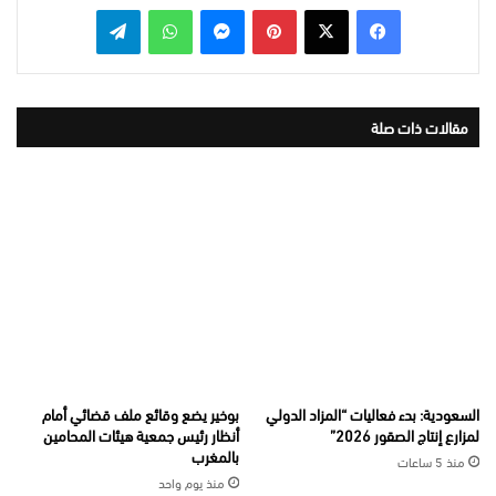
بينتيريست
ماسنجر
واتساب
تيلقرام
مقالات ذات صلة
السعودية: بدء فعاليات “المزاد الدولي
بوخير يضع وقائع ملف قضائي أمام
لمزارع إنتاج الصقور 2026”
أنظار رئيس جمعية هيئات المحامين
بالمغرب
منذ 5 ساعات
منذ يوم واحد