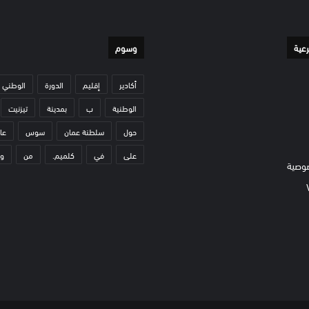
رعية
وسوم
أكادير
إقليم
الدورة
الوطني
الوطنية
ب
بمدينة
تيزنيت
حول
سلطنة عمان
سوس
عا
على
في
كلميم.
من
و
وصية