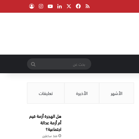
‫X
فيسبوك
ملخص الموقع RSS
لينكدإن
‫YouTube
انستقرام
تسجيل الدخول
بحث
عن
الأشهر
الأخيرة
تعليقات
هل الهجرة أزمة قيم
أم أزمة عدالة
اجتماعية؟
منذ ساعتين