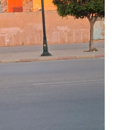
ر
ي
د
ا
إ
ل
ك
ت
ر
و
ن
ي
ا