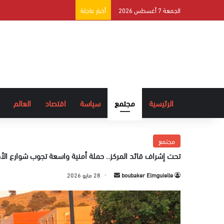
الجمعة 7 أغسطس 2026
أخبار عاجلة
الرئيسية
مجتمع
سياسة
اقتصاد
العالم
مجتمع
تحت إشراف قائد المركز.. حملة أمنية واسعة تجوب شوارع ال
boubaker Elmguielle
أ
28 مايو 2026
ر
س
ل
ب