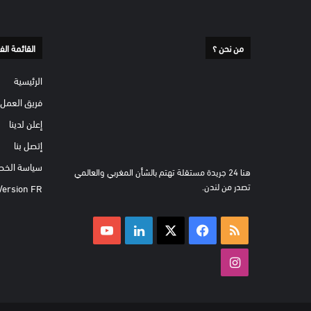
من نحن ؟
القائمة الف
الرئيسية
فريق العمل
إعلن لدينا
إتصل بنا
سياسة الخص
هنا 24 جريدة مستقلة تهتم بالشأن المغربي والعالمي
تصدر من لندن.
Version FR
ملخص
‫X
فيسبوك
لينكدإن
‫YouTube
الموقع
انستقرام
RSS