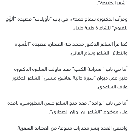
“شعر الطبيعة”.
وقرأت الدكتوره سماح حمدي، في باب “تأويلات” قصيدة “ألوّح
للغيوم” للشاعرة طيبة جليل.
كما قرأ الشاعر الدكتور محمد طه العثمان، قصيدة “الأشباه
والنظائر” للشاعر وسام العاني.
أما في باب “استراحة الكتب” فقد تناولت الشاعرة الدكتوره
حنين عمر، ديوان “سيرة ذاتية لعاشق منسي” للشاعر الدكتور
عارف الساعدي.
أما في باب “نوافذ”، فقد فتح الشاعر حسن المطروشي، نافذة
على موضوع “الشاعر ابن زوزان الصحاري”.
واحتفى العدد بنشر مختارات متنوعة من القصائد الشعرية،