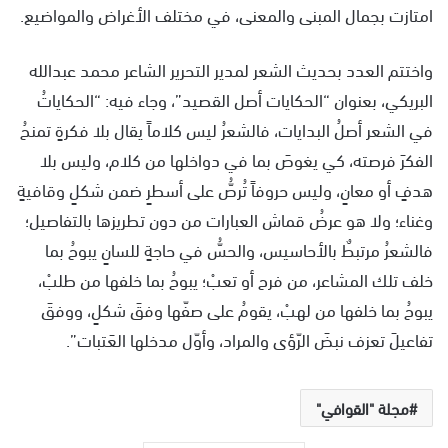
امتازت بجمال المبنى والمعنى، في مختلف الأغراض والمواضيع.
واختتم العدد بحديث الشعر لمدير التحرير الشاعر محمد عبدالله
البريكي، بعنوان “الحكايات أصل القصيد”، وجاء فيه: “الحكاياتُ
في الشعر أصلُ البدايات، فالشعرُ ليس كلاماً يقال بلا فكرةٍ تمنحُ
الفكرَ فرصته، كي يغوصَ بما في دواخلها من كلام، وليس بلا
هدفٍ أو معانٍ، وليس حروفاً تُرصُّ على أسطرٍ ضمن شكلٍ وقافيةٍ
وغناء؛ ولا هو عرضُ قماش العبارات من دون تطريزها بالتفاصيل؛
فالشعرُ مرتبطٌ بالأحاسيس، والحسُّ في حاجةٍ للسانٍ يبوحُ بما
خلف تلك المشاعر، من فرح أو تعبْ؛ يبوحُ بما خلفها من طلبْ،
يبوحُ بما خلفها من لهبْ، يقومُ على صفّها وفقَ شكلٍ، ووفقَ
تفاعيلَ تعزف نبضَ الرّؤى والمراد، وأوّل مدخلها العَتبات”.
مجلة "القوافي"