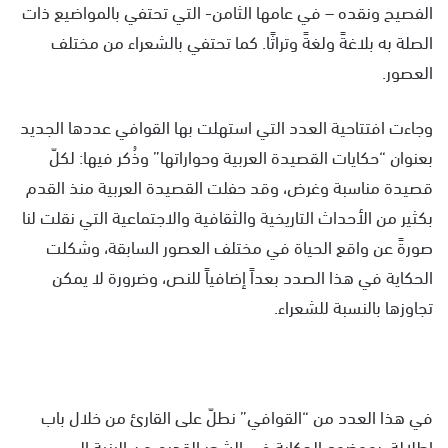
الفصيح ونقده – في عامها الثامن- التي تحتفي بالمواضيع ذات
الصلة به بلاغةً ولغةً وتراثًا. كما تحتفي بالشعراء من مختلف
العصور.
وجاءت افتتاحية العدد التي استهلت بها القوافي عددها الجديد
بعنوان “حكايات القصيدة العربية وحواراتها” وذُكر فيها: لكلّ
قصيدة مناسبة وغرض، وقد حفلت القصيدة العربية منذ القدم
بكثير من الأحداث التاريخية والثقافية والاجتماعية التي نقلت لنا
صورةً عن واقع الحياة في مختلف العصور السابقة، وشكلت
الحكاية في هذا الصدد بعداً إضافياً للنص، وضرورة لا يمكن
تجاوزها بالنسبة للشعراء.
في هذا العدد من “القوافي” نطلّ على القارئ من خلال باب
إطلالة، بموضوع الحكاية في الشعر القديم من البنية إلى