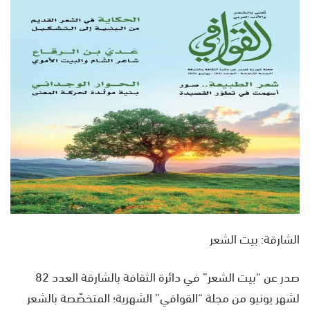
س
ل
ب
ر
ي
د
ا
إ
ل
ك
ت
ر
و
ن
الشارقة: بيت الشعر
ي
ا
صدر عن “بيت الشعر” في دائرة الثقافة بالشارقة العدد 82
لشهر يونيو من مجلة “القوافي” الشهرية؛ المتخصّصة بالشعر