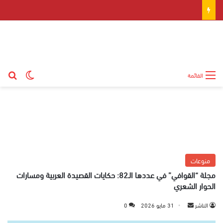
بح
الوضع ال
القائمة
منوعات
مجلة “القوافي” في عددها الـ82: حكايات القصيدة العربية ومسارات
الحوار الشعري
الناشر
أ
31 مايو 2026
0
ر