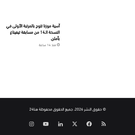
آسية موزنا تتوج بالمرتبة الأولى في
النسخة الـ14 من مسابقة تيفيناغ
بأملن.
منذ 14 ساعة
© حقوق النشر 2026، جميع الحقوق محفوظة هنا24
ملخص
‫X
فيسبوك
لينكدإن
‫YouTube
انستقرام