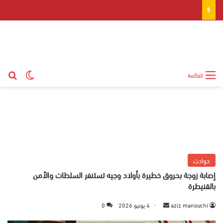
بح
الوضع ال
القائمة
حوادث
إصابة زوجة بحروق خطيرة بأولاد وجيه تستنفر السلطات والأمن
بالقنيطرة
aziz manouchi
أ
4 يونيو 2026
0
ر