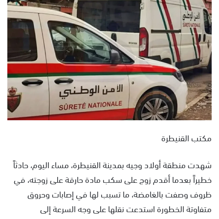
س
ل
ب
ر
ي
د
ا
إ
ل
ك
ت
مكتب القنيطرة
ر
و
ن
شهدت منطقة أولاد وجيه بمدينة القنيطرة، مساء اليوم، حادثاً
ي
خطيراً بعدما أقدم زوج على سكب مادة حارقة على زوجته، في
ا
ظروف وصفت بالغامضة، ما تسبب لها في إصابات وحروق
متفاوتة الخطورة استدعت نقلها على وجه السرعة إلى