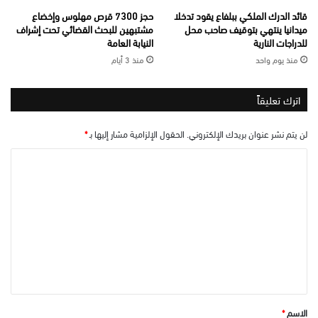
قائد الدرك الملكي ببلفاع يقود تدخلا
حجز 7300 قرص مهلوس وإخضاع
ميدانيا ينتهي بتوقيف صاحب محل
مشتبهين للبحث القضائي تحت إشراف
للدراجات النارية
النيابة العامة
منذ يوم واحد
منذ 3 أيام
اترك تعليقاً
لن يتم نشر عنوان بريدك الإلكتروني.
الحقول الإلزامية مشار إليها بـ
*
ا
ل
ت
ع
ل
ي
ق
*
الاسم
*